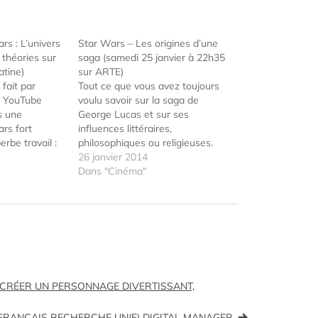
rs : L’univers
Star Wars – Les origines d’une
 théories sur
saga (samedi 25 janvier à 22h35
atine)
sur ARTE)
 fait par
Tout ce que vous avez toujours
e YouTube
voulu savoir sur la saga de
s une
George Lucas et sur ses
rs fort
influences littéraires,
rbe travail :
philosophiques ou religieuses.
 de l'Univers
Avec les témoignages de très
26 janvier 2014
 Légende) de
sérieux professeurs d'université
Dans "Cinéma"
omment
ainsi que des réalisateurs Joss
ÉTIQUETTES :
DISNEY
,
logie de cet
Whedon, J. J. Abrams et Peter
LUCAS
a commencé
Jackson. Star Wars - Les origines
FILMS
,
d'une saga : samedi…
STAR
WARS
CRÉER UN PERSONNAGE DIVERTISSANT,
M FRANÇAIS RECHERCHE UN(E) DIGITAL MANAGER