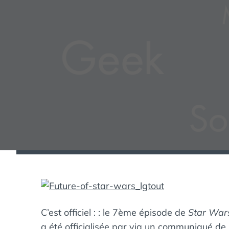
C’est officiel : : le 7ème épisode de
Star War
a été officialisée par via un communiqué de 