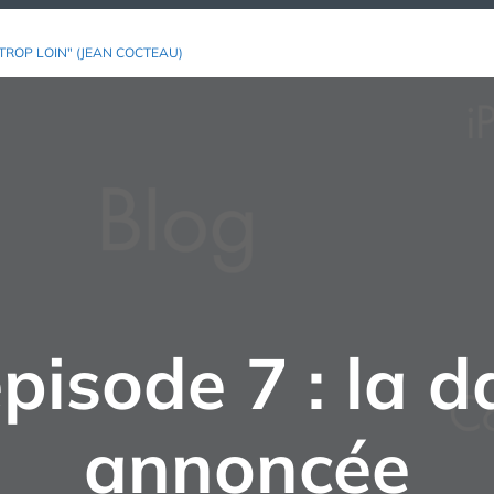
TROP LOIN" (JEAN COCTEAU)
isode 7 : la d
annoncée