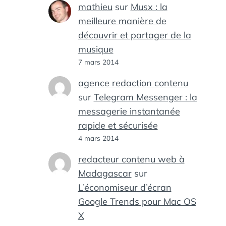
mathieu
sur
Musx : la
meilleure manière de
découvrir et partager de la
musique
7 mars 2014
agence redaction contenu
sur
Telegram Messenger : la
messagerie instantanée
rapide et sécurisée
4 mars 2014
redacteur contenu web à
Madagascar
sur
L’économiseur d’écran
Google Trends pour Mac OS
X