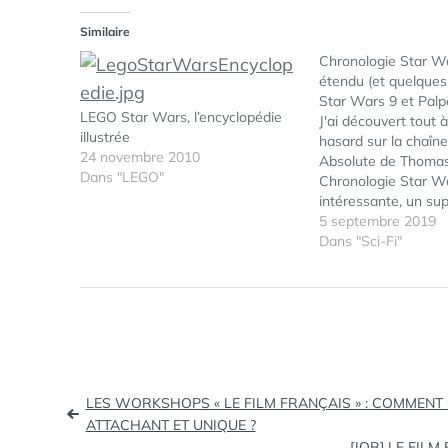
Similaire
Chronologie Star Wa
étendu (et quelques
Star Wars 9 et Palp
LEGO Star Wars, l’encyclopédie
J'ai découvert tout à
illustrée
hasard sur la chaîn
24 novembre 2010
Absolute de Thoma
Dans "LEGO"
Chronologie Star Wa
intéressante, un supe
Toute la chronologie
5 septembre 2019
étendu (Histoire UE
Dans "Sci-Fi"
Star Wars. Voici c
fonctionne la chrono
univers : La saga 
avec…
Navigation
LES WORKSHOPS « LE FILM FRANÇAIS » : COMMENT 
ATTACHANT ET UNIQUE ?
de
[JOB] LE FIL