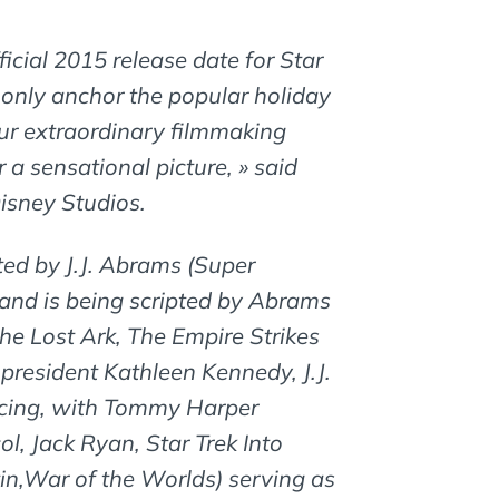
ficial 2015 release date for Star
t only anchor the popular holiday
ur extraordinary filmmaking
 a sensational picture, » said
isney Studios.
cted by J.J. Abrams (Super
k) and is being scripted by Abrams
e Lost Ark, The Empire Strikes
 president Kathleen Kennedy, J.J.
cing, with Tommy Harper
l, Jack Ryan, Star Trek Into
in,War of the Worlds) serving as