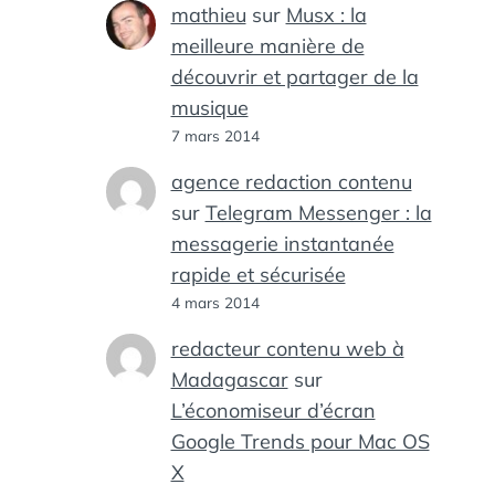
mathieu
sur
Musx : la
meilleure manière de
découvrir et partager de la
musique
7 mars 2014
agence redaction contenu
sur
Telegram Messenger : la
messagerie instantanée
rapide et sécurisée
4 mars 2014
redacteur contenu web à
Madagascar
sur
L’économiseur d’écran
Google Trends pour Mac OS
X