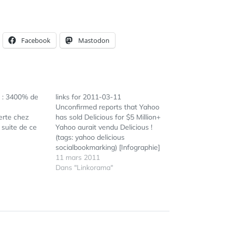
Facebook
Mastodon
 : 3400% de
links for 2011-03-11
Unconfirmed reports that Yahoo
erte chez
has sold Delicious for $5 Million+
 suite de ce
Yahoo aurait vendu Delicious !
(tags: yahoo delicious
socialbookmarking) [Infographie]
Médias sociaux : calculer le ROI
11 mars 2011
(tags: infographie socialmedia roi)
Dans "Linkorama"
Mediapart lance Frenchleaks,
inspiré de Wikileaks Exclusive:
ÉTIQUETTES :
FOURSQUARE
,
French Facebook Marketing
GAME
,
Report - Socialbakers (tags:
LANDLORD
,
facebook) Foursquare 3.0, quoi de
MONOPOLY
,