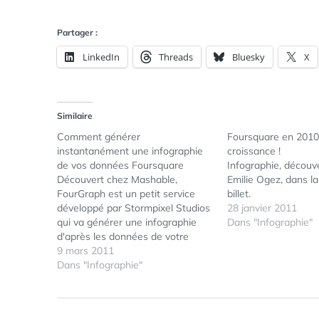
Partager :
LinkedIn
Threads
Bluesky
X
Similaire
Comment générer
Foursquare en 2010
instantanément une infographie
croissance !
de vos données Foursquare
Infographie, découv
Découvert chez Mashable,
Emilie Ogez, dans la
FourGraph est un petit service
billet.
développé par Stormpixel Studios
28 janvier 2011
qui va générer une infographie
Dans "Infographie"
d'après les données de votre
compte Foursquare. Essayez-
9 mars 2011
vous même : http://fourgraph.me/
Dans "Infographie"
Et je vous invite à découvrir
l'infographie de mon Foursquare :