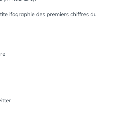
ite ifographie des premiers chiffres du
ore
itter