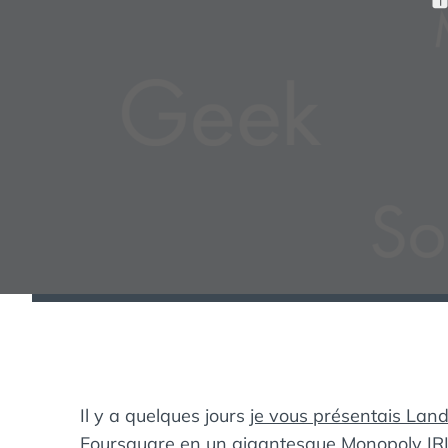
P
U
B
L
I
É
L
E
:
Il y a quelques jours
je vous présentais Land
Foursquare en un gigantesque Monopoly IRL 