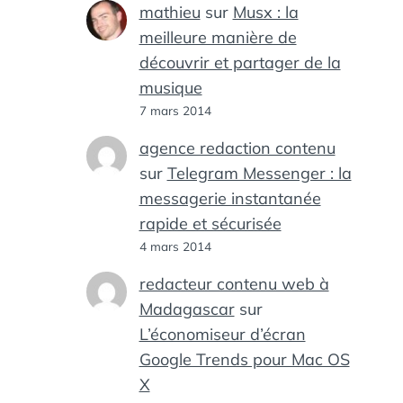
mathieu
sur
Musx : la
meilleure manière de
découvrir et partager de la
musique
7 mars 2014
agence redaction contenu
sur
Telegram Messenger : la
messagerie instantanée
rapide et sécurisée
4 mars 2014
redacteur contenu web à
Madagascar
sur
L’économiseur d’écran
Google Trends pour Mac OS
X