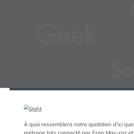
À quoi ressemblera notre quotidien d’ici q
métrage très connecté par
Eran May-raz et