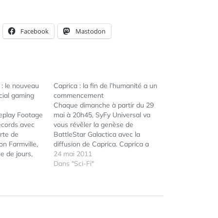
Facebook
Mastodon
 : le nouveau
Caprica : la fin de l’humanité a un
cial gaming
commencement
Chaque dimanche à partir du 29
eplay Footage
mai à 20h45, SyFy Universal va
ecords avec
vous révêler la genèse de
orte de
BattleStar Galactica avec la
on Farmville,
diffusion de Caprica. Caprica a
ne de jours,
été repensée par les créateurs de
24 mai 2011
ifférentes
Battlestar Galactica sur une base
Dans "Sci-Fi"
ÉTIQUETTES :
COURT
,
llemand,
artistique et narrative différente.
DANIEL
Il est
Ronald D. Moore, le réinventeur
LAZO
,
les chiffres
de Star Trek (1988)…
ERAN
ch, le jeu de
MAY-
RAZ
,