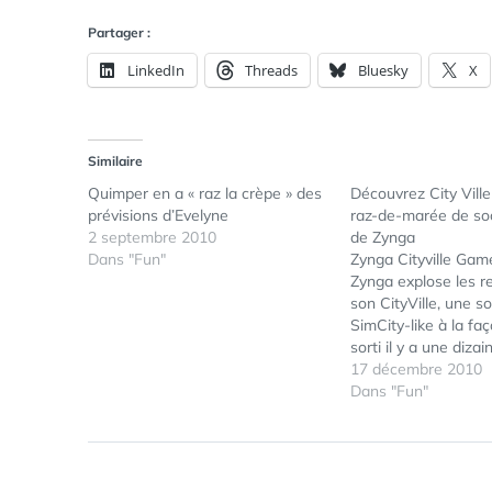
Partager :
LinkedIn
Threads
Bluesky
X
Similaire
Quimper en a « raz la crèpe » des
Découvrez City Ville
prévisions d’Evelyne
raz-de-marée de so
2 septembre 2010
de Zynga
Dans "Fun"
Zynga Cityville Gam
Zynga explose les r
son CityVille, une s
SimCity-like à la faç
sorti il y a une dizai
dans cinq langues d
17 décembre 2010
(anglais, français, a
Dans "Fun"
espagnol et italien). 
officiellement selon 
publiés par TechCrun
Zynga…