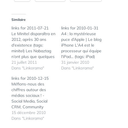
Similaire
links for 2011-07-21
links for 2010-01-31
Le Minitel disparaîtra en
A4 : la mystérieuse
2012, après 30 ans
puce d’Apple | Le blog
d'existence (tags:
iPhone L'A4 est le
minitel) Les Nabaztag
processeur qui équipe
n’ont plus que quelques
l'iPad... (tags: iPad)
jours à vivre (tags:
21 juillet 2011
YouTube - Chaîne de
31 janvier 2010
nabaztag karotz,) Le
Dans "Linkorama"
Apple La chaîne
Dans "Linkorama"
FollowFriday sur Twitter
officielle de la Pomme
links for 2010-12-15
appelé CircleSunday
sur YouTube (tags:
Méfions-nous des
sur Google+ ~
apple mac video) Walt
chiffres autour des
Applications du Net
Mossberg sur l'iPad -
médias sociaux ! -
(tags: twitter google+)
Aldus - depuis 2006
Social Media, Social
Mac OS Lion :
Les premières
CRM, Community
retélécharger l'app via
impressions de Walt…
Management, Stratégie
15 décembre 2010
le Mac App Store |…
Internet par Cédric
Dans "Linkorama"
Deniaud (tags: chiffres,