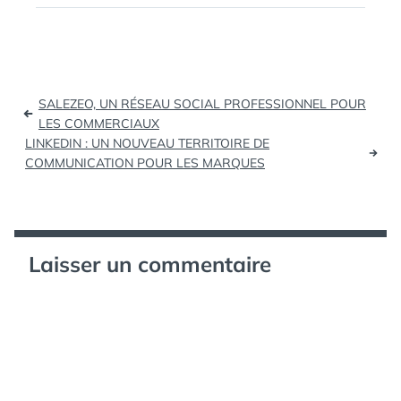
minitel, media,
socialmedia chiffres
facebook marketing
social twitter) Dual
Monitors Desktop
Navigation
Wallpapers - Noupe
SALEZEO, UN RÉSEAU SOCIAL PROFESSIONNEL POUR
Design Blog (tags: wall
de
LES COMMERCIAUX
dual free design
LINKEDIN : UN NOUVEAU TERRITOIRE DE
l’article
desktop hd background
COMMUNICATION POUR LES MARQUES
wallpapers) Massive
Collection of…
Laisser un commentaire