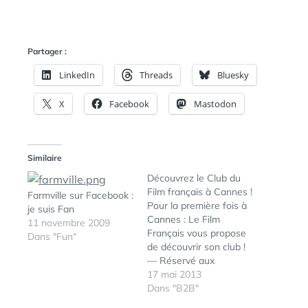
Partager :
LinkedIn
Threads
Bluesky
X
Facebook
Mastodon
Similaire
Découvrez le Club du
Film français à Cannes !
Farmville sur Facebook :
Pour la première fois à
je suis Fan
Cannes : Le Film
11 novembre 2009
Français vous propose
Dans "Fun"
de découvrir son club !
— Réservé aux
professionnels —￼￼￼
17 mai 2013
Distributeurs,
Dans "B2B"
producteurs, vendeurs