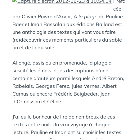
Préfa
E
A
cée
N
par Olivier Poivre d'Arvor,
A la plage
de Pauline
:
S
Baer et Iman Bassalah aux éditions Balland est
une anthologie des textes qui vont vous faire
(re)découvrir ces moments particuliers du sable
fin et de l'eau salé.
Allongé, assis ou en promenade, la plage a
suscité les émois et les descriptions d'une
centaine d'auteurs parmi lesquels André Breton,
Rabelais, Georges Perec, Jules Vernes, Albert
Camus ou encore Frédéric Beigbeder, Jean
d'Ormesson et Céline.
J'ai eu le bonheur de lire de nombreux de ces
textes cette nuit. Un vrai voyage à chaque
lecture. Pauline et Iman ont su choisir les textes