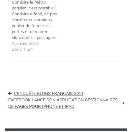
Conduire le métro
internationaux...Un
parisien, c’est possible !
espace entièrement
Conduire à fond, ne pas
dédié aux
s'arrêter aux stations,
professionnels pour
oublier de fermer les
recevoir leurs
portes et démarrer
partenaires privilégiés :
alors que les passagers
exploitants, agences,
montent et
4 janvier 2014
acheteurs...— Un lieu
descendent... Ou alors
Dans "Fun"
unique —￼Un espace
conduire normalement
de réception
et conserver un traffic
privatisable de 80 à…
correct, optimiser les
délais entre les sations
pour satisfaire vos
voyageurs... Vous en
Navigation
rêvez ? C'est désormais
L’ENQUÊTE BLOGS FRANÇAIS 2011
virtuellement possible
de
FACEBOOK LANCE SON APPLICATION GESTIONNAIRES
grâce…
DE PAGES POUR IPHONE ET IPAD
l’article