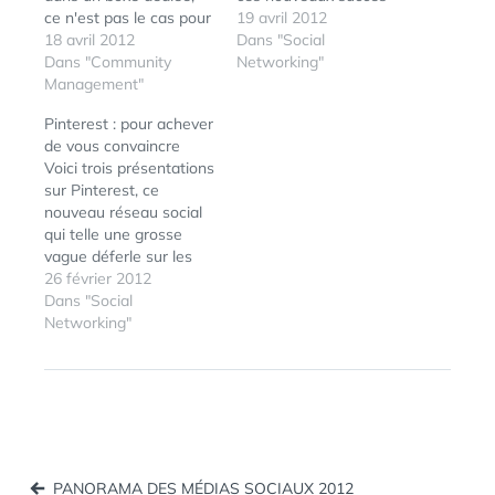
ce n'est pas le cas pour
du web que sont
19 avril 2012
vos pages Facebook
18 avril 2012
Instagram et Pinterest.
Dans "Social
pour lesquelles seul un
Dans "Community
Il était donc tout naturel
Networking"
partage manuel vous
Management"
que les deux services
permet de partager vos
se rencontrent à un
Pinterest : pour achever
pins avec vos fans.
moment ou à un autre.
de vous convaincre
Mais il est désormais
Et c'est arrivé : Toutes
Voici trois présentations
possible d'intégrer à
vos photos Instagram…
sur Pinterest, ce
votre page un onglet
nouveau réseau social
présentant à vos…
qui telle une grosse
vague déferle sur les
réseaux sociaux depuis
26 février 2012
quelques jours. Ce que
Dans "Social
j'aime sur Pinterest : les
Networking"
ÉTIQUETTES :
BOOKMARKLET
,
boards, évidemment, et
FACEBOOK
,
cette manière ultra-
PARTAGE
,
efficace du partage par
PINTEREST
,
l'image. Tout ce que je
RÉSEAUX
partage et tout ce que
SOCIAUX
je consulte…
Navigation
PANORAMA DES MÉDIAS SOCIAUX 2012