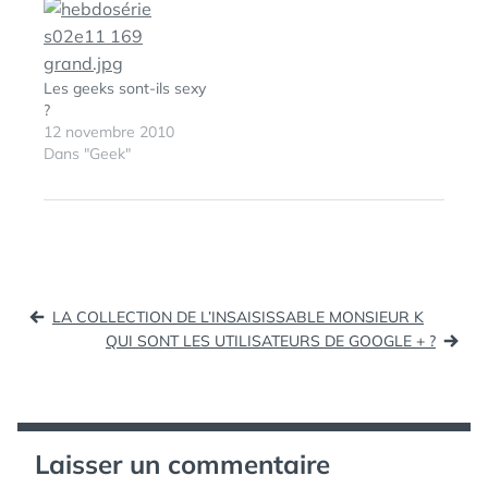
un jeu tycoon mixant
nouvelle étude du profil
différents univers
psychologique, les
geeks. Dans ce jeu de
propriétaires iPad sont
gestion et de
catégorisé comme
Les geeks sont-ils sexy
construction, vous êtes
«élites égoïstes», tandis
?
l’architecte de votre…
que les critiques
12 novembre 2010
émanent de la
Dans "Geek"
catégorie «…
Navigation
LA COLLECTION DE L’INSAISISSABLE MONSIEUR K
de
QUI SONT LES UTILISATEURS DE GOOGLE + ?
l’article
Laisser un commentaire