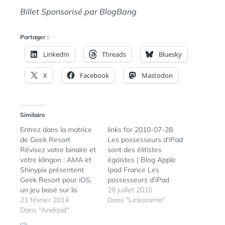
Billet Sponsorisé par BlogBang
Partager :
LinkedIn
Threads
Bluesky
X
Facebook
Mastodon
Similaire
Entrez dans la matrice
links for 2010-07-28
de Geek Resort
Les possesseurs d'iPad
Révisez votre binaire et
sont des élitistes
votre klingon : AMA et
égoïstes | Blog Apple
Shinypix présentent
Ipad France Les
Geek Resort pour iOS,
possesseurs d’iPad
un jeu basé sur la
sont des élitistes
28 juillet 2010
culture geek : créez,
21 février 2014
égoïstes, du moins c’est
Dans "Linkorama"
personnalisez et gérez
Dans "Android"
ce qu’une étude
un parc à thèmes dans
affirme. Selon une