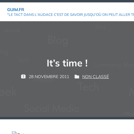
Aller
GUIM.FR
au
"LE TACT DANS L'AUDACE C'EST DE SAVOIR JUSQU'OÙ ON PEUT ALLER T
contenu
It’s time !
P
28 NOVEMBRE 2011
NON CLASSÉ
P
P
G
A
U
U
U
R
B
B
I
L
L
M
:
I
I
É
É
L
D
E
A
N