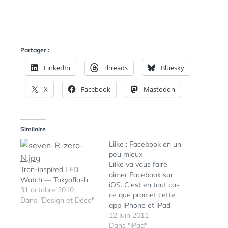
Partager :
LinkedIn
Threads
Bluesky
X
Facebook
Mastodon
Similaire
Liike : Facebook en un
peu mieux
Liike va vous faire
Tron-inspired LED
aimer Facebook sur
Watch — Tokyoflash
iOS. C'est en tout cas
31 octobre 2010
ce que promet cette
Dans "Design et Déco"
app iPhone et iPad
développée par Caleb
12 juin 2011
Thorson et Michael de
Dans "iPad"