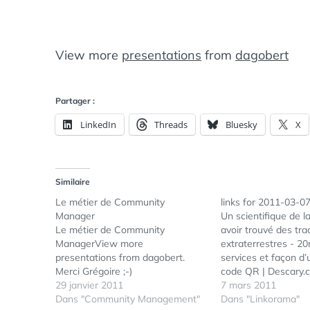
View more
presentations
from
dagobert
Partager :
LinkedIn
Threads
Bluesky
X
Similaire
Le métier de Community
links for 2011-03-0
Manager
Un scientifique de l
Le métier de Community
avoir trouvé des tra
ManagerView more
extraterrestres - 20
presentations from dagobert.
services et façon d’u
Merci Grégoire ;-)
code QR | Descary.c
29 janvier 2011
code QRcode genera
7 mars 2011
Dans "Community Management"
dernières études et
Dans "Linkorama"