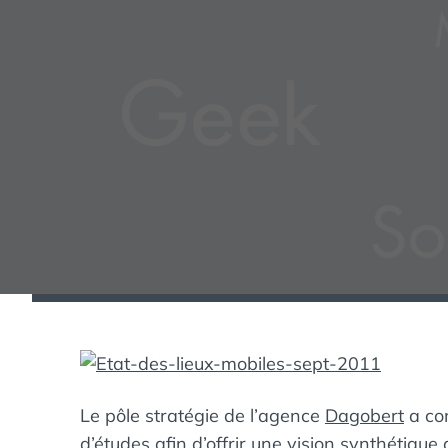
Le pôle stratégie de l’agence
Dagobert
a com
d’études afin d’offrir une vision synthétiqu