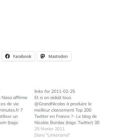
Facebook
Mastodon
7
links for 2011-02-25
a Nasa affirme
Et si on aidait tous
ces de vie
@GrandNicolas à produire le
minutes.fr 7
meilleur classement Top 200
tiliser un
Twitter en France ?- Le blog de
om (tags:
Nicolas Bordas (tags: Twitter) 30
tor) Les
Free Clean & White Minimal
25 février 2011
 enquêtes sur
Wordpress Themes (tags:
Dans "Linkorama"
ÉTIQUETTES :
2011
,