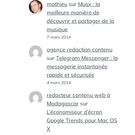
mathieu
sur
Musx : la
meilleure manière de
découvrir et partager de la
musique
7 mars 2014
agence redaction contenu
sur
Telegram Messenger : la
messagerie instantanée
rapide et sécurisée
4 mars 2014
redacteur contenu web à
Madagascar
sur
L’économiseur d’écran
Google Trends pour Mac OS
X