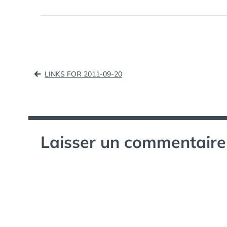
les réseaux sociaux 
réputation » Le Blo
Branding (tags: soc
e-reputation)…
Navigation
LINKS FOR 2011-09-20
de
l’article
Laisser un commentaire