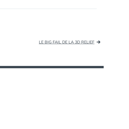
et la
Wordpress Theme Design
DAGOBERT
,
g du Personal
Webdesign) Swipe, Save And
ÉTUDE
,
ialnetworking
Serve: What's New in Mac OS X
MOBILE
,
Lion [VIDEO] (tags:…
OS
,
USAGES
LE BIG FAIL DE LA 3D RELIEF