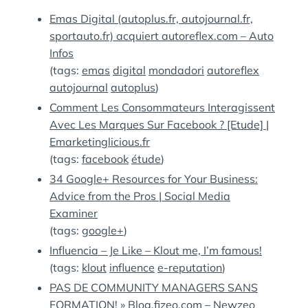
:
S
Emas Digital (autoplus.fr, autojournal.fr,
sportauto.fr) acquiert autoreflex.com – Auto
Infos
(tags:
emas
digital
mondadori
autoreflex
autojournal
autoplus
)
Comment Les Consommateurs Interagissent
Avec Les Marques Sur Facebook ? [Etude] |
Emarketinglicious.fr
(tags:
facebook
étude
)
34 Google+ Resources for Your Business:
Advice from the Pros | Social Media
Examiner
(tags:
google+
)
Influencia – Je Like – Klout me, I’m famous!
(tags:
klout
influence
e-reputation
)
PAS DE COMMUNITY MANAGERS SANS
FORMATION! » Blog.fizeo.com – Newzeo