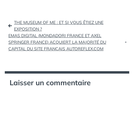
compatible avec l'iPad
(tags: ipad navigateur
opera) Stickers à gogo
Navigation
pour tous vos appareils
THE MUSEUM OF ME : ET SI VOUS ÊTIEZ UNE
numériques | Emilie
de
EXPOSITION ?
Ogez (tags: stickers)
EMAS DIGITAL (MONDADORI FRANCE ET AXEL
l’article
Lancement de YouTube
SPRINGER FRANCE) ACQUIERT LA MAJORITÉ DU
Elections 2012 - Le
CAPITAL DU SITE FRANÇAIS AUTOREFLEX.COM
film…
Laisser un commentaire