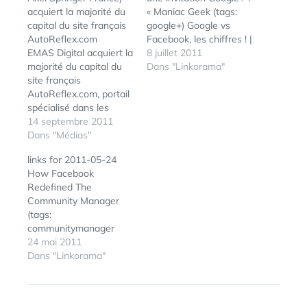
acquiert la majorité du
« Maniac Geek (tags:
capital du site français
google+) Google vs
AutoReflex.com
Facebook, les chiffres ! |
EMAS Digital acquiert la
FrenchWeb.fr (tags:
8 juillet 2011
majorité du capital du
google facebook) Les
Dans "Linkorama"
site français
joueurs sur iPhone ont
AutoReflex.com, portail
tendance à jouer
spécialisé dans les
environ 14,7 heures par
petites annonces
14 septembre 2011
mois (tags: iphone
automobilesNouvelleme
Dans "Médias"
gaming) Classement :
nt créée par Mondadori
les meilleurs journaux
links for 2011-05-24
France et Axel Springer
sur Facebook -
How Facebook
France, la joint-venture
Etreintes digitales (tags:
Redefined The
EMAS Digital prend
journaux…
Community Manager
ainsi une place parmi
(tags:
les acteurs majeurs de
communitymanager
la diffusion d’annonces
facebook) Les logos
24 mai 2011
automobiles sur
contre-attaquent ! -
Dans "Linkorama"
Internet en
Suivez le geek (tags:
France. Mondadori
geek starwars logo)
France et Axel…
Opera Mini devient