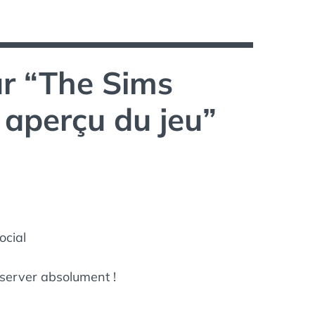
r “
The Sims
l aperçu du jeu
”
ocial
nserver absolument !