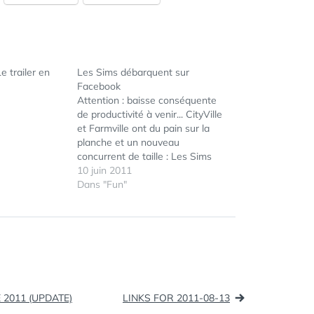
 trailer en
Les Sims débarquent sur
Facebook
Attention : baisse conséquente
de productivité à venir... CityVille
et Farmville ont du pain sur la
planche et un nouveau
concurrent de taille : Les Sims
débarquent sur Facebook ! Pas
10 juin 2011
encore de date de lancement
Dans "Fun"
annoncée, mais pour être informé
ÉTIQUETTES :
SIMS
:
SOCIAL
http://www.facebook.com/TheSim
FACEBOOK
sSocial Via Webmarketing&Com
JEU
RÉSEAU
2011 (UPDATE)
LINKS FOR 2011-08-13