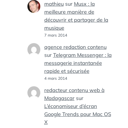
mathieu
sur
Musx : la
meilleure manière de
découvrir et partager de la
musique
7 mars 2014
agence redaction contenu
sur
Telegram Messenger : la
messagerie instantanée
rapide et sécurisée
4 mars 2014
redacteur contenu web à
Madagascar
sur
L’économiseur d’écran
Google Trends pour Mac OS
X