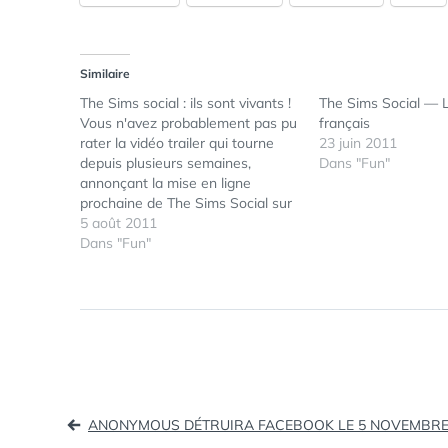
Similaire
The Sims social : ils sont vivants !
The Sims Social — Le
Vous n'avez probablement pas pu
français
rater la vidéo trailer qui tourne
23 juin 2011
depuis plusieurs semaines,
Dans "Fun"
annonçant la mise en ligne
prochaine de The Sims Social sur
Facebook. Au cas où, vous
5 août 2011
pouvez revoir le trailer du jeu (en
Dans "Fun"
français) ici. Une chose qu'il faut
savoir à propose de ce jeu :…
Navigation
ANONYMOUS DÉTRUIRA FACEBOOK LE 5 NOVEMBRE 