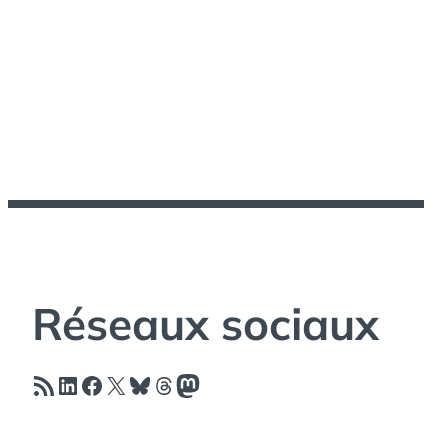
Réseaux sociaux
Flux RSS
LinkedIn
Facebook
X
Bluesky
Threads
Mastodon