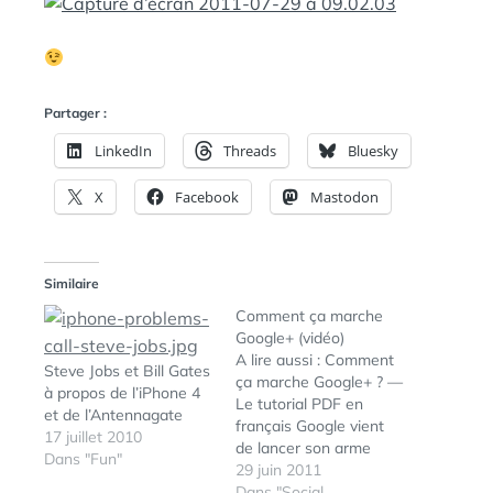
:
S
Partager :
LinkedIn
Threads
Bluesky
X
Facebook
Mastodon
Similaire
Comment ça marche
Google+ (vidéo)
A lire aussi : Comment
Steve Jobs et Bill Gates
ça marche Google+ ? —
à propos de l’iPhone 4
Le tutorial PDF en
et de l’Antennagate
français Google vient
17 juillet 2010
de lancer son arme
Dans "Fun"
pour contrer Facebook :
29 juin 2011
Google+ Encore en beta
Dans "Social