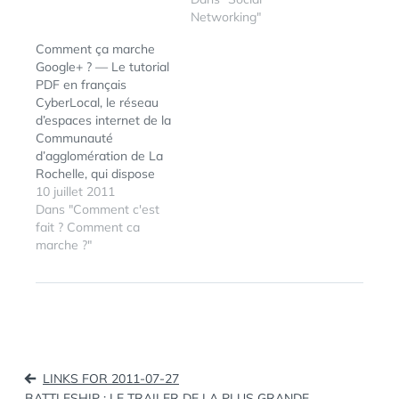
très très fermée, c'est
Networking"
un peu la course à
Comment ça marche
l'invitation depuis
Google+ ? — Le tutorial
quelques heures... Note
PDF en français
de l'auteur de ce blog :
CyberLocal, le réseau
Pour…
d’espaces internet de la
Communauté
d’agglomération de La
Rochelle, qui dispose
sur son portail Internet
10 juillet 2011
d’un centre de
Dans "Comment c'est
ressources en ligne très
fait ? Comment ca
riche et très complet,
marche ?"
vient de mettre en ligne
un tutoriel Google+. Au
ÉTIQUETTES :
BILL
sommaire de ce tutoriel
GATES
,
Google+: Découvrez le
GOOGLE+
projet Google+ Les
cercles, comment…
Navigation
LINKS FOR 2011-07-27
de
BATTLESHIP : LE TRAILER DE LA PLUS GRANDE