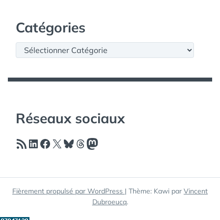
Catégories
Catégories
Réseaux sociaux
Flux RSS
LinkedIn
Facebook
X
Bluesky
Threads
Mastodon
Fièrement propulsé par WordPress
|
Thème: Kawi par
Vincent
Dubroeucq
.