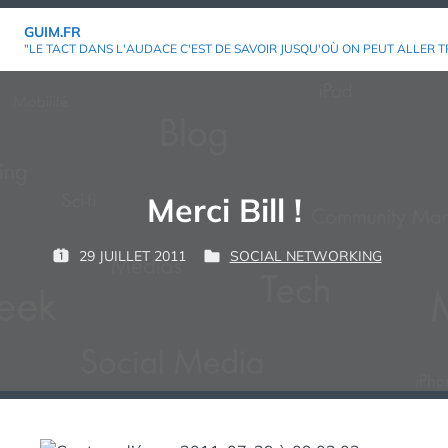
Aller
GUIM.FR
au
"LE TACT DANS L'AUDACE C'EST DE SAVOIR JUSQU'OÙ ON PEUT ALLER T
contenu
Merci Bill !
P
29 JUILLET 2011
SOCIAL NETWORKING
P
P
G
A
U
U
U
R
B
B
I
L
L
M
:
I
I
É
É
L
D
E
A
N