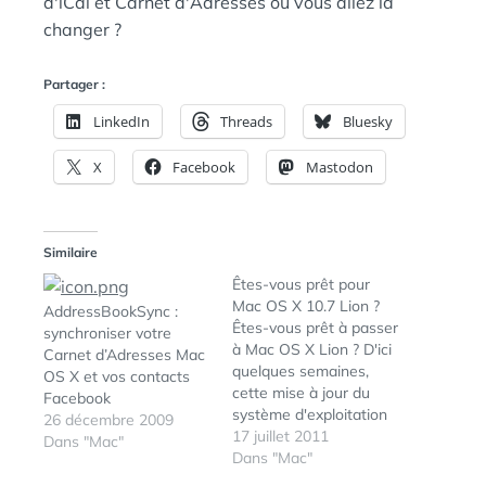
d'iCal et Carnet d'Adresses ou vous allez la
changer ?
Partager :
LinkedIn
Threads
Bluesky
X
Facebook
Mastodon
Similaire
Êtes-vous prêt pour
Mac OS X 10.7 Lion ?
AddressBookSync :
Êtes-vous prêt à passer
synchroniser votre
à Mac OS X Lion ? D'ici
Carnet d’Adresses Mac
quelques semaines,
OS X et vos contacts
cette mise à jour du
Facebook
système d'exploitation
26 décembre 2009
de nos Macs va
17 juillet 2011
Dans "Mac"
débarquer, et c'est un
Dans "Mac"
tournant majeur dans