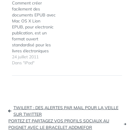
Comment créer
l'évolution de Mac OSX.
facilement des
Il est important de
documents EPUB avec
savoir que ce nouveau
Mac OS X Lion
système ne tournera
EPUB, pour electronic
pas sur les machines…
publication, est un
format ouvert
standardisé pour les
livres électroniques
proposé par
24 juillet 2011
ÉTIQUETTES :
ADDRESS
l'International Digital
Dans "iPad"
BOOK
,
Publishing Forum . Déjà
APPARENCE
,
l'an dernier les outils de
CARNET
texte d'Apple
D'ADRESSES
,
intégraient l'export au
ICAL
,
LION
,
MAC OS X
,
format EPUB, c'est au
MACNIX
,
tour de Mac OS X Lion
Navigation
SKIN
d'intégrer cette
TWILERT : DES ALERTES PAR MAIL POUR LA VEILLE
fonctionnalité au niveau
de
SUR TWITTER
du système. Ce qui…
PORTEZ ET PARTAGEZ VOS PROFILS SOCIAUX AU
l’article
POIGNET AVEC LE BRACELET ADDMEFOR