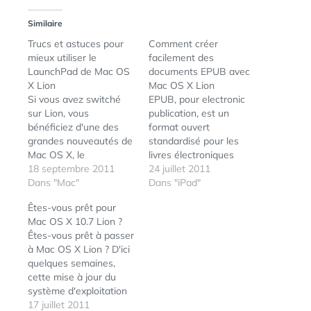
Similaire
Trucs et astuces pour
Comment créer
mieux utiliser le
facilement des
LaunchPad de Mac OS
documents EPUB avec
X Lion
Mac OS X Lion
Si vous avez switché
EPUB, pour electronic
sur Lion, vous
publication, est un
bénéficiez d'une des
format ouvert
grandes nouveautés de
standardisé pour les
Mac OS X, le
livres électroniques
LaunchPad, l'écran
18 septembre 2011
proposé par
24 juillet 2011
lanceur d'applications, à
Dans "Mac"
l'International Digital
Dans "iPad"
la manière du
Publishing Forum . Déjà
Êtes-vous prêt pour
springboard comme de
l'an dernier les outils de
Mac OS X 10.7 Lion ?
l'iPhone ou de l'iPad.
texte d'Apple
Êtes-vous prêt à passer
Voilà, seulement autant
intégraient l'export au
à Mac OS X Lion ? D'ici
si sur iPhone et iPad
format EPUB, c'est au
quelques semaines,
vous pouvez ajouter,
tour de Mac OS X Lion
cette mise à jour du
supprimer des apps, et
d'intégrer cette
système d'exploitation
personnaliser un peu…
fonctionnalité au niveau
de nos Macs va
17 juillet 2011
du système. Ce qui…