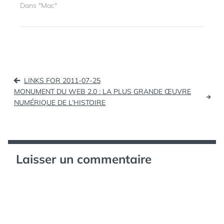
débarquer, et c'est un
Dans "Mac"
tournant majeur dans
ÉTIQUETTES :
ACCENTS
,
l'évolution de Mac OSX.
CARACTÈRES
,
Il est important de
IOS
,
LION
,
savoir que ce nouveau
MAC OS X
,
TIPS
système ne tournera
pas sur les machines…
Navigation
LINKS FOR 2011-07-25
de
MONUMENT DU WEB 2.0 : LA PLUS GRANDE ŒUVRE
NUMÉRIQUE DE L’HISTOIRE
l’article
Laisser un commentaire