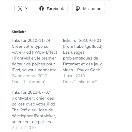
X
Facebook
Mastodon
Similaire
links for 2010-11-24
links for 2010-04-01
Créer votre typo sur
[from hubertguillaud]
votre iPad | Wow Effect
Les usages
! iFontMaker, le premier
problématiques de
éditeur de polices pour
l’Internet et des jeux
iPad, va vous permettre
vidéo - Psy et Geek
de créer vos typos
24 novembre 2010
Apple - iPad - Keep
1 avril 2010
devant la télé (tags:
Dans "Linkorama"
your email, contacts,
Dans "Linkorama"
typo typography ipad
and calendar up to
links for 2010-07-07
apple) La DCRI
date. iPad et MobileMe
iFontMaker : créer des
espionnerait des
feront bon ménage
polices avec votre iPad
ordinateurs privés sans
(tags: ipad mobileme)
The 2ttf a eu l'idée de
autorisation Le "Canard
The iPad Launch: Can
ÉTIQUETTES :
IPAD 2
développer iFontMaker,
enchaîné" accuse la
Steve Jobs Do It Again?
IPAD
un éditeur de polices
direction centrale du
- TIME (tags: apple…
APPLE
sur la tablette d'Apple.
7 juillet 2010
renseignement…
TOUCH