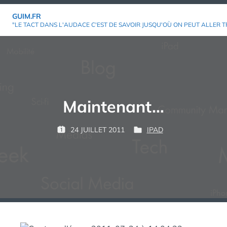
Aller
GUIM.FR
au
"LE TACT DANS L'AUDACE C'EST DE SAVOIR JUSQU'OÙ ON PEUT ALLER T
contenu
Maintenant…
P
24 JUILLET 2011
IPAD
P
P
G
A
U
U
U
R
B
B
I
L
L
M
:
I
I
É
É
L
D
E
A
N