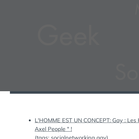
L'HOMME EST UN CONCEPT: Gay : Les Hôte
Axel People " !
(tags:
socialnetworking
gay
)