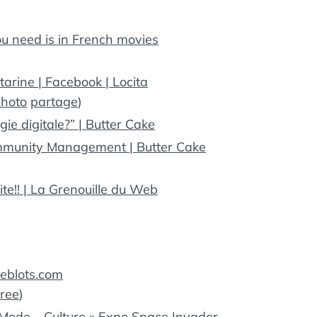
u need is in French movies
arine | Facebook | Locita
hoto
partage
)
e digitale?” | Butter Cake
ommunity Management | Butter Cake
te!! | La Grenouille du Web
ueblots.com
free
)
 Mode – Culture » Expo Space Invader