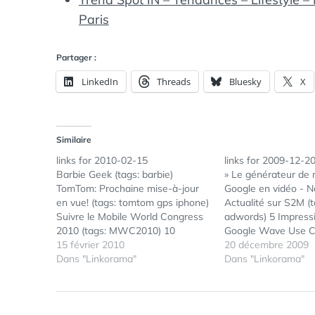
Paris
Partager :
LinkedIn
Threads
Bluesky
X
Similaire
links for 2010-02-15
links for 2009-12-2
Barbie Geek (tags: barbie)
» Le générateur de 
TomTom: Prochaine mise-à-jour
Google en vidéo - 
en vue! (tags: tomtom gps iphone)
Actualité sur S2M (t
Suivre le Mobile World Congress
adwords) 5 Impressi
2010 (tags: MWC2010) 10
Google Wave Use Ca
astuces pour Google Buzz (tags:
15 février 2010
wave google social c
20 décembre 2009
google buzz googlebuzz) Que
Dans "Linkorama"
Bien écrire pour le 
Dans "Linkorama"
nous apprend 4chan sur l’internet
stratégies pour la p
de demain ? (tags: internet futur)
? : Lettres Tice (tags
Facebook | Darth Vader Le profil
journalisme medias