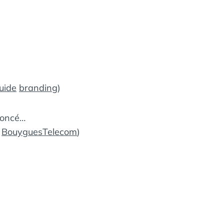
uide
branding
)
noncé…
BouyguesTelecom
)