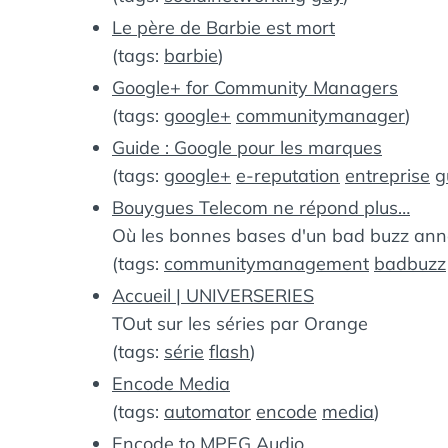
Le père de Barbie est mort
(tags:
barbie
)
Google+ for Community Managers
(tags:
google+
communitymanager
)
Guide : Google pour les marques
(tags:
google+
e-reputation
entreprise
g
Bouygues Telecom ne répond plus…
Où les bonnes bases d'un bad buzz an
(tags:
communitymanagement
badbuzz
Accueil | UNIVERSERIES
TOut sur les séries par Orange
(tags:
série
flash
)
Encode Media
(tags:
automator
encode
media
)
Encode to MPEG Audio