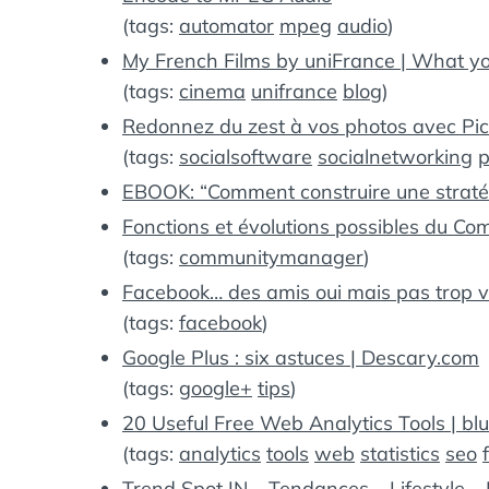
(tags:
automator
mpeg
audio
)
My French Films by uniFrance | What yo
(tags:
cinema
unifrance
blog
)
Redonnez du zest à vos photos avec Pict
(tags:
socialsoftware
socialnetworking
p
EBOOK: “Comment construire une stratégi
Fonctions et évolutions possibles du C
(tags:
communitymanager
)
Facebook… des amis oui mais pas trop vi
(tags:
facebook
)
Google Plus : six astuces | Descary.com
(tags:
google+
tips
)
20 Useful Free Web Analytics Tools | bl
(tags:
analytics
tools
web
statistics
seo
Trend Spot IN – Tendances – Lifestyle –