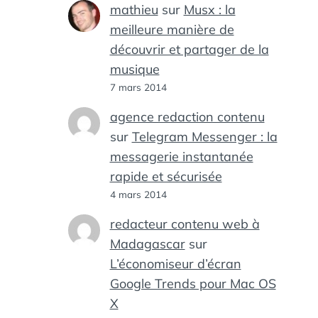
mathieu
sur
Musx : la
meilleure manière de
découvrir et partager de la
musique
7 mars 2014
agence redaction contenu
sur
Telegram Messenger : la
messagerie instantanée
rapide et sécurisée
4 mars 2014
redacteur contenu web à
Madagascar
sur
L’économiseur d’écran
Google Trends pour Mac OS
X