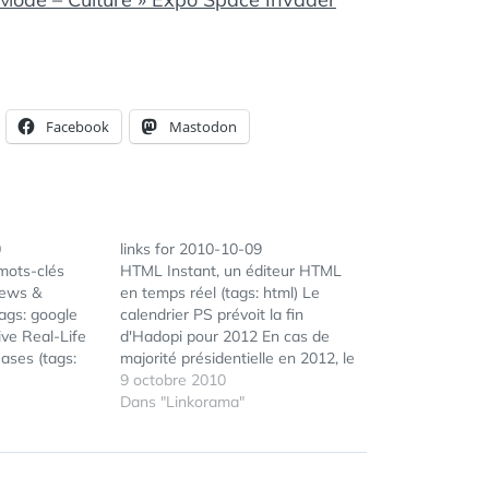
Facebook
Mastodon
0
links for 2010-10-09
mots-clés
HTML Instant, un éditeur HTML
News &
en temps réel (tags: html) Le
ags: google
calendrier PS prévoit la fin
ve Real-Life
d'Hadopi pour 2012 En cas de
ses (tags:
majorité présidentielle en 2012, le
ollaboration)
PS s'engage à abroger la loi
9 octobre 2010
web : quelles
Hadopi et démanteler la Haute
Dans "Linkorama"
resse en ligne
autorité pour proposer un
: ecriture
système de « contribution
…
créative ». (tags: hadopi)…