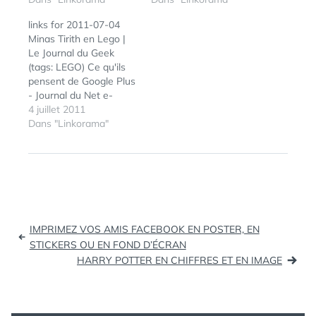
joueurs sur iPhone ont
webanalytics, il
links for 2011-07-04
tendance à jouer
semblerait que les
Minas Tirith en Lego |
environ 14,7 heures par
pontes de Google aient
Le Journal du Geek
mois (tags: iphone
décidé de lui tirer
(tags: LEGO) Ce qu'ils
gaming) Classement :
plusieurs balles dans le
pensent de Google Plus
les meilleurs journaux
pied en annonçant trois
- Journal du Net e-
sur Facebook -
dispositions visant à
Business (tags:
4 juillet 2011
Etreintes digitales (tags:
compromettre l'envoi
google+) Connaissez-
Dans "Linkorama"
journaux…
de données
vous (vraiment) les
analytiques. La
Doodles de Google ? |
fourniture de…
WebTribulation Des
pages Google+ pour les
entreprises ? (tags:
google+) Social
Navigation
Interaction Tracking -
IMPRIMEZ VOS AMIS FACEBOOK EN POSTER, EN
Google Analytics -
de
STICKERS OU EN FOND D’ÉCRAN
Google…
HARRY POTTER EN CHIFFRES ET EN IMAGE
l’article