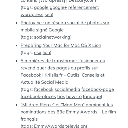
contenu [Wordpress] | Descary.com
(tags:
google
google+
referencement
wordpress
seo
)
Photovine : un réseau social de photos sur
mobile signé Google
(tags:
socialnetworking
)
Preparing Your Mac for Mac OS X Lion
(tags:
osx
lion
)
5 manières de transformer, fusionner ou
revendiquer des pages ou profils sur
Facebook | Kriisiis.fr – Outils, Conseils et
Actualité Social Media
(tags:
facebook
socialmedia
facebook-page
facebook-places
tips
how-to
fanpage
)
"Mildred Pierce" et "Mad Men" dominent les
nominations des 63e Emmy Awards – Le film
français
(tags:
EmmyAwards
television
)