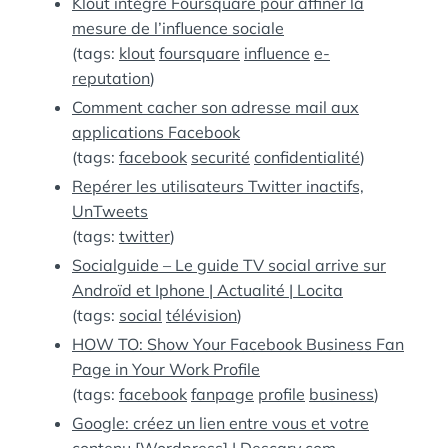
Klout intègre Foursquare pour affiner la
mesure de l’influence sociale
(tags:
klout
foursquare
influence
e-
reputation
)
Comment cacher son adresse mail aux
applications Facebook
(tags:
facebook
securité
confidentialité
)
Repérer les utilisateurs Twitter inactifs,
UnTweets
(tags:
twitter
)
Socialguide – Le guide TV social arrive sur
Androïd et Iphone | Actualité | Locita
(tags:
social
télévision
)
HOW TO: Show Your Facebook Business Fan
Page in Your Work Profile
(tags:
facebook
fanpage
profile
business
)
Google: créez un lien entre vous et votre