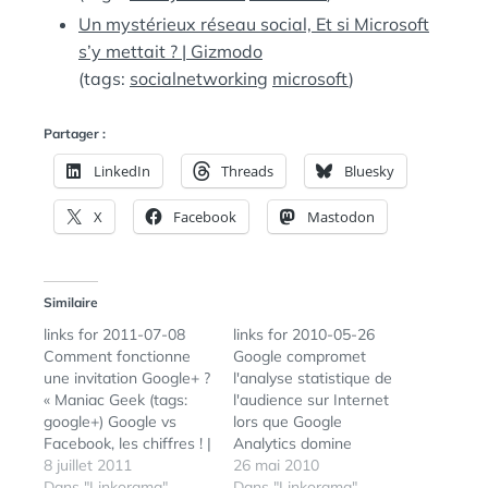
Un mystérieux réseau social, Et si Microsoft
s’y mettait ? | Gizmodo
(tags:
socialnetworking
microsoft
)
Partager :
LinkedIn
Threads
Bluesky
X
Facebook
Mastodon
Similaire
links for 2011-07-08
links for 2010-05-26
Comment fonctionne
Google compromet
une invitation Google+ ?
l'analyse statistique de
« Maniac Geek (tags:
l'audience sur Internet
google+) Google vs
lors que Google
Facebook, les chiffres ! |
Analytics domine
FrenchWeb.fr (tags:
8 juillet 2011
largement le marché
26 mai 2010
google facebook) Les
Dans "Linkorama"
des solutions
Dans "Linkorama"