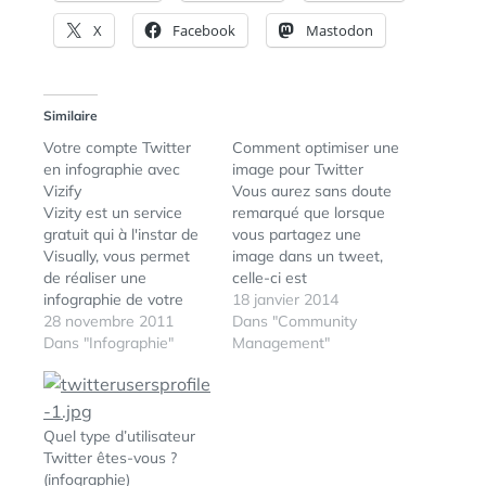
X
Facebook
Mastodon
Similaire
Votre compte Twitter
Comment optimiser une
en infographie avec
image pour Twitter
Vizify
Vous aurez sans doute
Vizity est un service
remarqué que lorsque
gratuit qui à l'instar de
vous partagez une
Visually, vous permet
image dans un tweet,
de réaliser une
celle-ci est
infographie de votre
automatiquement
18 janvier 2014
compte Twitter,
28 novembre 2011
recadrée au moment de
Dans "Community
visualisant par exemple
Dans "Infographie"
son affichage. En effet,
Management"
le nombre de tweets
Twitter procède à une
mois par mois dans
sorte de "cadrage
l'année écoulée, vos
automatique intelligent"
tweets les plus
en tentant de
Quel type d’utilisateur
efficaces, vos followers
déterminer quelle est la
Twitter êtes-vous ?
qui vous ont le plus
partie la plus
(infographie)