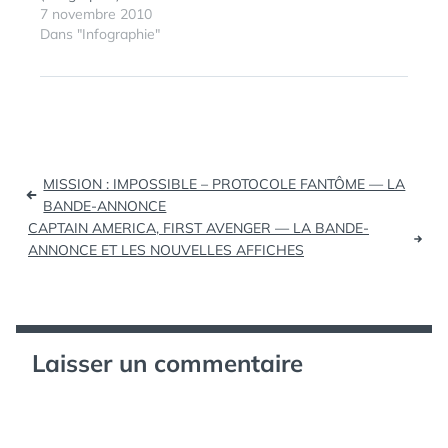
mentionné ainsi que
importante de votre
7 novembre 2010
"l'impact
image et l'afficher
Dans "Infographie"
géographique"…
dans…
ÉTIQUETTES :
GÉNÉRATEUR
,
INFOGRAPHIE
,
SOCIAL
,
TWITTER
Navigation
MISSION : IMPOSSIBLE – PROTOCOLE FANTÔME — LA
de
BANDE-ANNONCE
CAPTAIN AMERICA, FIRST AVENGER — LA BANDE-
l’article
ANNONCE ET LES NOUVELLES AFFICHES
Laisser un commentaire