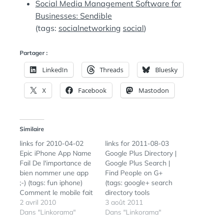
Social Media Management Software for
Businesses: Sendible
(tags:
socialnetworking
social
)
Partager :
LinkedIn
Threads
Bluesky
X
Facebook
Mastodon
Similaire
links for 2010-04-02
links for 2011-08-03
Epic iPhone App Name
Google Plus Directory |
Fail De l'importance de
Google Plus Search |
bien nommer une app
Find People on G+
;-) (tags: fun iphone)
(tags: google+ search
Comment le mobile fait
directory tools
évoluer le média social
2 avril 2010
socialmedia google)
3 août 2011
(tags: socialmedia
Dans "Linkorama"
How-To: Optimize
Dans "Linkorama"