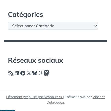
Catégories
Catégories
Réseaux sociaux
Flux RSS
LinkedIn
Facebook
X
Bluesky
Threads
Mastodon
Fièrement propulsé par WordPress
|
Thème: Kawi par
Vincent
Dubroeucq
.