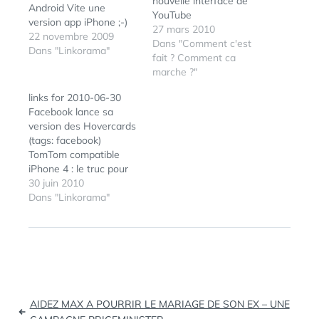
nouvelle interface de
Android Vite une
YouTube
version app iPhone ;-)
27 mars 2010
(tags: mobile seesmic)
22 novembre 2009
Dans "Comment c'est
Belgium iPhone » Apple
Dans "Linkorama"
fait ? Comment ca
en pleine préparation
marche ?"
de l’iPhone V4! Des
prévisions pour l'iPhone
links for 2010-06-30
V4 2010 (tags: iphone
Facebook lance sa
2010) Quirco - iPhone
version des Hovercards
Software, Games &
(tags: facebook)
Utilities - Créer une
TomTom compatible
icone iPhone pour
iPhone 4 : le truc pour
votre…
bricoler le support
30 juin 2010
voiture Il suffit de coller
Dans "Linkorama"
ce morceau de Velcro
derrière le port
ÉTIQUETTES :
COSMIC
connecteur du socle,
PANDA
,
qui « poussera »
YOUTUBE
l’iPhone vers les
contacts électriques du
Navigation
dock et permettra la
AIDEZ MAX A POURRIR LE MARIAGE DE SON EX – UNE
recharge. Simple,…