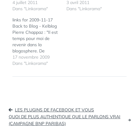
Business (tags:
4 juillet 2011
cannes2011) Top 10
3 avril 2011
google+) Connaissez-
Dans "Linkorama"
des personnes qu’il
Dans "Linkorama"
vous (vraiment) les
faudrait interdire dans
links for 2009-11-17
Doodles de Google ? |
une salle de cinéma
Back to Blog - Kelblog
WebTribulation Des
(Topito.com) | Ciné
Pierre Chappaz : "Il est
pages Google+ pour les
Chiffres / CineZap : le
temps pour moi de
entreprises ? (tags:
blog (tags: cinema)
revenir dans la
google+) Social
Google met à jour son
blogosphere. De
Interaction Tracking -
Guide SEO en francais
recommencer à
17 novembre 2009
Google Analytics -
(tags: google seo…
entreprendre. De
Dans "Linkorama"
Google…
recommencer à
bloguer." (tags:
ÉTIQUETTES :
GOOGLE
blogosphère)
ANALYTICS
Dailymotion va corriger
ses lacunes au plus vite
Un petit tour des points
Navigation
forts et faibles du
LES PLUGINS DE FACEBOOK ET VOUS
service (tags:
de
QUOI DE PLUS AUTHENTIQUE QUE LE PARLONS VRAI
dailymotion) Google
(CAMPAGNE BNP PARIBAS)
l’article
Analytics:…