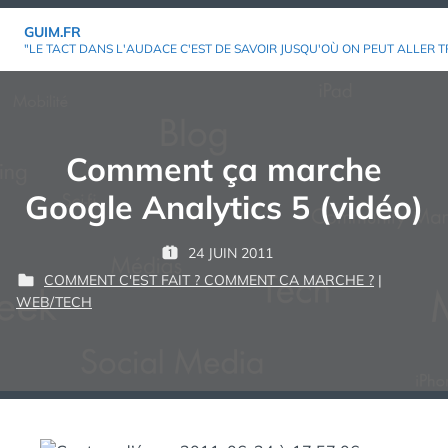
Aller
GUIM.FR
au
"LE TACT DANS L'AUDACE C'EST DE SAVOIR JUSQU'OÙ ON PEUT ALLER T
contenu
Comment ça marche
Google Analytics 5 (vidéo)
P
24 JUIN 2011
P
G
A
COMMENT C'EST FAIT ? COMMENT CA MARCHE ?
|
U
U
R
P
WEB/TECH
B
I
U
L
M
:
B
I
L
É
I
L
É
E
D