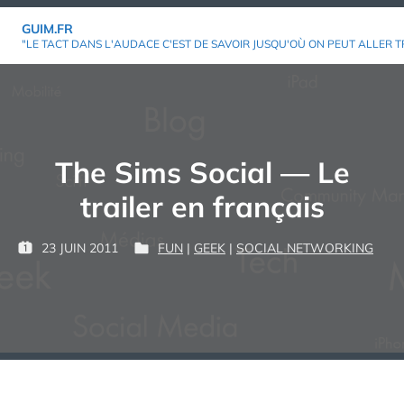
Aller
GUIM.FR
au
"LE TACT DANS L'AUDACE C'EST DE SAVOIR JUSQU'OÙ ON PEUT ALLER T
contenu
The Sims Social — Le
trailer en français
P
23 JUIN 2011
FUN
|
GEEK
|
SOCIAL NETWORKING
P
P
G
A
U
U
U
R
B
B
I
L
L
M
:
I
I
É
É
L
D
E
A