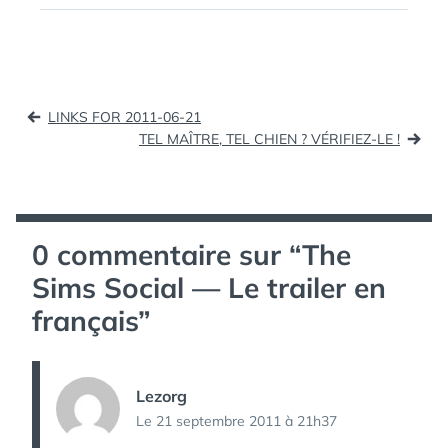
comment interagir avec
ÉTIQUETTES :
FACEBOOK
,
nos amis tout en étant
SOCIALGAMING
,
connecté... ou pas ;-)
THE SIMS
Navigation
LINKS FOR 2011-06-21
de
TEL MAÎTRE, TEL CHIEN ? VÉRIFIEZ-LE !
l’article
0 commentaire sur “
The
Sims Social — Le trailer en
français
”
Lezorg
Le 21 septembre 2011 à 21h37