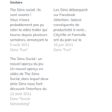
Similaire
The Sims social : ils
Les Sims débarquent
sont vivants !
sur Facebook
Vous n'avez
Attention : baisse
probablement pas pu
conséquente de
rater la vidéo trailer qui
productivité à venir...
tourne depuis plusieurs
CityVille et Farmville
semaines, annonçant la
ont du pain sur la
mise en ligne prochaine
5 août 2011
planche et un nouveau
10 juin 2011
de The Sims Social sur
Dans "Fun"
concurrent de taille :
Dans "Fun"
Facebook. Au cas où,
Les Sims débarquent
The Sims Social : un
vous pouvez revoir le
sur Facebook ! Pas
nouvel aperçu du jeu
trailer du jeu (en
encore de date de
Un nouvel aperçu en
français) ici. Une chose
lancement annoncée,
vidéo de The Sims
qu'il faut savoir à
mais pour être informé :
Social, dans lequel deux
propose de ce jeu :…
http://www.facebook.co
amis Sims nous font
m/TheSimsSocial Via
découvrir l’interface du
Webmarketing&Com
jeu et notamment
12 août 2011
comment construire sa
Dans "Social
maison, personnaliser
Networking"
son Sim, mais surtout