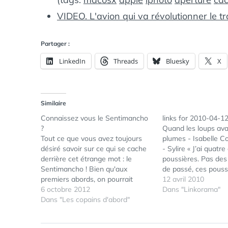
VIDEO. L'avion qui va révolutionner le t
Partager :
LinkedIn
Threads
Bluesky
X
Similaire
Connaissez vous le Sentimancho
links for 2010-04-1
?
Quand les loups ava
Tout ce que vous avez toujours
plumes - Isabelle Co
désiré savoir sur ce qui se cache
- Sylire « J’ai quatr
derrière cet étrange mot : le
poussières. Pas des
Sentimancho ! Bien qu'aux
de passé, ces pouss
premiers abords, on pourrait
qui mettent les lar
12 avril 2010
penser à "Sentiments chauds" ou
6 octobre 2012
parce qu’elles pique
Dans "Linkorama"
à "Gentil manchot" (avouez que
Dans "Les copains d'abord"
Non ! Des poussière
celle-là est peu probable...), on
gaies, des poussièr
verra que ce mot nous cache de
et…