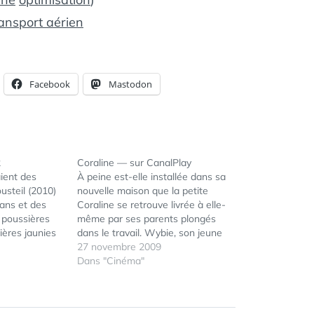
ransport aérien
Facebook
Mastodon
2
Coraline — sur CanalPlay
ient des
À peine est-elle installée dans sa
usteil (2010)
nouvelle maison que la petite
e ans et des
Coraline se retrouve livrée à elle-
 poussières
même par ses parents plongés
ières jaunies
dans le travail. Wybie, son jeune
mes aux yeux
voisin avenant, voudrait bien
27 novembre 2009
nt le coeur.
l'aider à tromper son ennui. Mais
Dans "Cinéma"
s propres et
Coraline préfère broyer du noir.
es de sable
Partie explorée par dépit son
nouveau chez soi,…