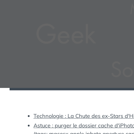
Technologie : La Chute des ex-Stars d'Hie
Astuce : purger le dossier cache d'iPhot
(tags:
macosx
apple
iphoto
aperture
ca