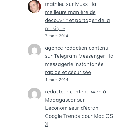
mathieu
sur
Musx : la
meilleure manière de
découvrir et partager de la
musique
7 mars 2014
agence redaction contenu
sur
Telegram Messenger : la
messagerie instantanée
rapide et sécurisée
4 mars 2014
redacteur contenu web à
Madagascar
sur
L’économiseur d’écran
Google Trends pour Mac OS
X