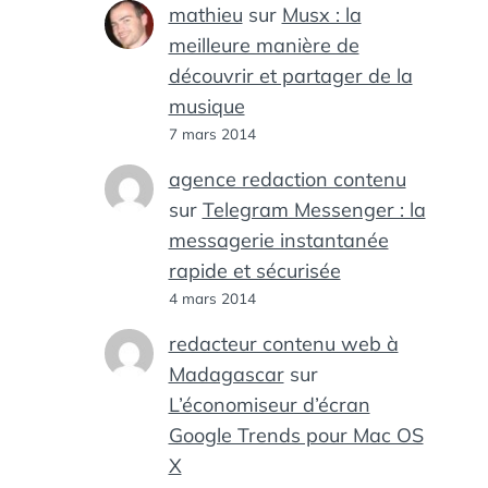
mathieu
sur
Musx : la
meilleure manière de
découvrir et partager de la
musique
7 mars 2014
agence redaction contenu
sur
Telegram Messenger : la
messagerie instantanée
rapide et sécurisée
4 mars 2014
redacteur contenu web à
Madagascar
sur
L’économiseur d’écran
Google Trends pour Mac OS
X