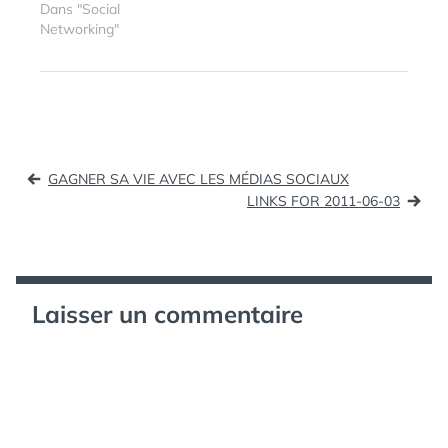
deux possibilités : •
Dans "Social
Passer par l'interface
Networking"
de gestion de contenus
et activer ce bouton•
Passer par le widget
dédié. La méthode
widget : La
configuration…
Navigation
GAGNER SA VIE AVEC LES MÉDIAS SOCIAUX
de
LINKS FOR 2011-06-03
l’article
Laisser un commentaire