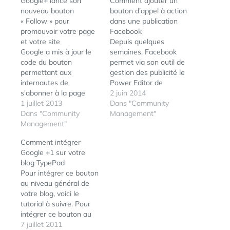
Google+ lance son
Comment ajouter un
nouveau bouton
bouton d’appel à action
« Follow » pour
dans une publication
promouvoir votre page
Facebook
et votre site
Depuis quelques
Google a mis à jour le
semaines, Facebook
code du bouton
permet via son outil de
permettant aux
gestion des publicité le
internautes de
Power Editor de
s'abonner à la page
customiser vos
2 juin 2014
Google+ de votre site.
1 juillet 2013
publications en y
Dans "Community
Nouveau design (plus
Dans "Community
ajoutant un bouton
Management"
"flat" ;-), nouvelle
Management"
d'appel à action. Depuis
couleur (il passe de
le début de l’année, une
Comment intégrer
rouge à bleu), et
nouvelle fonctionnalité
Google +1 sur votre
nouveau formulaire
permet d’ajouter un
blog TypePad
simplifié pour le générer
bouton "call-to-action"
Pour intégrer ce bouton
: il vous suffit de
à un post pour inciter
au niveau général de
choisir la page que
les utilisateurs à cliquer
votre blog, voici le
vous…
sur…
tutorial à suivre. Pour
intégrer ce bouton au
niveau de vos notes,
7 juillet 2011