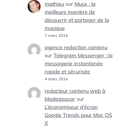
mathieu
sur
Musx : la
meilleure manière de
découvrir et partager de la
musique
7 mars 2014
agence redaction contenu
sur
Telegram Messenger : la
messagerie instantanée
rapide et sécurisée
4 mars 2014
redacteur contenu web à
Madagascar
sur
L’économiseur d’écran
Google Trends pour Mac OS
X