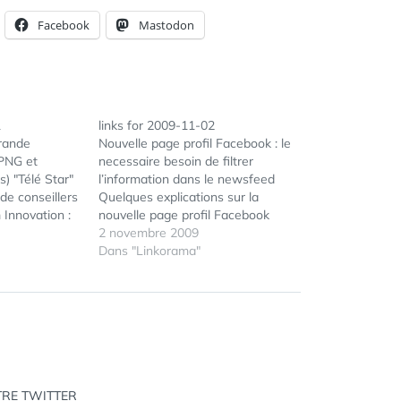
Facebook
Mastodon
1
links for 2009-11-02
grande
Nouvelle page profil Facebook : le
 PNG et
necessaire besoin de filtrer
s) "Télé Star"
l’information dans le newsfeed
de conseillers
Quelques explications sur la
Innovation :
nouvelle page profil Facebook
 en Video
(tags: facebook page) Tutoriel:
2 novembre 2009
ews : 10
Comment savoir si un ami
Dans "Linkorama"
culièrement
facebook vous a retiré de sa liste?
) Mac 4 Ever :
Petit tutorial pour installer le
one : une…
script GreaseMonkey qui ira
checker vos amis…
TRE TWITTER