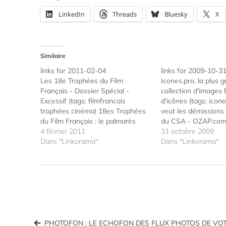
LinkedIn
Threads
Bluesky
X
Similaire
links for 2011-02-04
links for 2009-10-3
Les 18e Trophées du Film
Icones.pro, la plus 
Français - Dossier Spécial -
collection d'images
Excessif (tags: filmfrancais
d'icônes (tags: icone
trophées cinéma) 18es Trophées
veut les démissions 
du Film Français : le palmarès
du CSA - OZAP.com 
complet - Cinéma - Excessif
4 février 2011
3 Claviers du Futur
31 octobre 2009
(tags: cinéma palmarès
Dans "Linkorama"
LogicielMac.com - N
Dans "Linkorama"
filmfrancais) 2011 – Le piratage
thèmes Growl parti
musical est maintenant
réussis (tags: growl
insignifiant bah depuis le temps
WhatsApp pour iPh
qu'on vous le répète... (tags:
hadopi)…
Navigation
PHOTOFON : LE ECHOFON DES FLUX PHOTOS DE VO