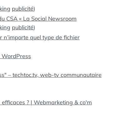
king
publicité
)
n du CSA « La Social Newsroom
king
publicité
)
r n’importe quel type de fichier
g WordPress
ss" – techtoc.tv, web-tv communautaire
 efficaces ? | Webmarketing & co'm