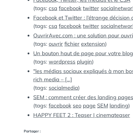
(tags:
csa
facebook
twitter
socialnetwor
Facebook et Twitter : l’étrange décisio
(tags:
csa
facebook
twitter
socialnetwor
OuvrirAvec.com : une solution pour ouvri
(tags:
ouvrir
fichier
extension
)
Un bouton haut de page pour votre blo
(tags:
wordpress
plugin
)
"les médias sociaux expliqués à mon bo
rich media – […]
(tags:
socialmedia
)
SEM : comment créer des landing pages
(tags:
facebook
seo
page
SEM
landing
)
HAPPY FEET 2 : Teaser | cinemateaser
Partager :