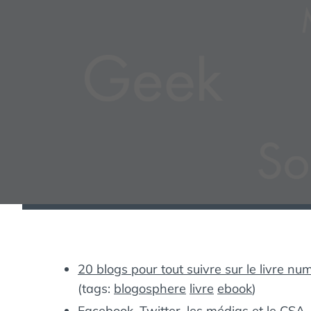
20 blogs pour tout suivre sur le livre nu
(tags:
blogosphere
livre
ebook
)
Facebook, Twitter, les médias et le CSA