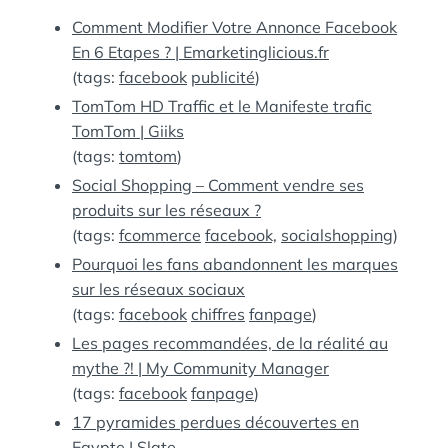
:
S
Comment Modifier Votre Annonce Facebook
En 6 Etapes ? | Emarketinglicious.fr
(tags:
facebook
publicité
)
TomTom HD Traffic et le Manifeste trafic
TomTom | Giiks
(tags:
tomtom
)
Social Shopping – Comment vendre ses
produits sur les réseaux ?
(tags:
fcommerce
facebook,
socialshopping
)
Pourquoi les fans abandonnent les marques
sur les réseaux sociaux
(tags:
facebook
chiffres
fanpage
)
Les pages recommandées, de la réalité au
mythe ?! | My Community Manager
(tags:
facebook
fanpage
)
17 pyramides perdues découvertes en
Egypte | Slate