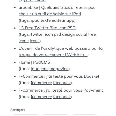
urbanbike | Quelques trucs à retenir pour
choisir un outil de saisie sur iPad
(tags:
ipad
texte
editeur
app
)
13 Free Twitter Bird Icon PSD
(tags:
twitter
icon
psd
design
social
free
icone
icons
)
L'avenir de l'analytique web passera par la
traque de votre curseur | WebActus
Home | PadCMS
(tags:
ipad
cms
magazine
)
F-Commerce : j’ai testé pour vous Boosket
(tags:
fcommerce
facebook
)
F-commerce : j’ai testé pour vous Payvment
(tags:
fcommerce
facebook
)
Partager :