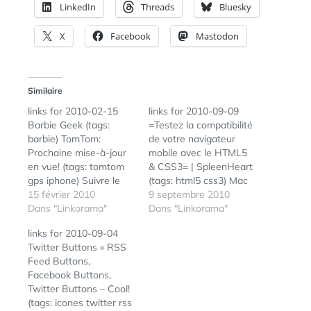
LinkedIn
Threads
Bluesky
X
Facebook
Mastodon
Similaire
links for 2010-02-15
links for 2010-09-09
Barbie Geek (tags:
=Testez la compatibilité
barbie) TomTom:
de votre navigateur
Prochaine mise-à-jour
mobile avec le HTML5
en vue! (tags: tomtom
& CSS3= | SpleenHeart
gps iphone) Suivre le
(tags: html5 css3) Mac
Mobile World Congress
15 février 2010
4 Ever : Guide de
9 septembre 2010
2010 (tags: MWC2010)
Dans "Linkorama"
publication des iApps :
Dans "Linkorama"
10 astuces pour Google
la politique d'Apple
links for 2010-09-04
Buzz (tags: google buzz
dans le texte (tags:
Twitter Buttons « RSS
googlebuzz) Que nous
iapps apple itunes
Feed Buttons,
apprend 4chan sur
appstore iphone ipad
Facebook Buttons,
l’internet de demain ?
ios) Exclusif. La nouvelle
Twitter Buttons – Cool!
(tags: internet futur)
version de Pearltrees
(tags: icones twitter rss
Facebook | Darth Vader
Une nouvelle version…