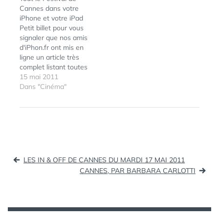
Insiders infiltrés dans le
Cannes dans votre
plus grand festival de
iPhone et votre iPad
cinéma du monde. HP
Petit billet pour vous
s’associe à ce format
signaler que nos amis
innovant, entre télé-
d'iPhon.fr ont mis en
réalité et web-
ligne un article très
documentaire. "Notre
complet listant toutes
casting de 30…
les applications iPhone
15 mai 2011
et iPad nécessaires à
Dans "Cinéma"
tout festivalier ou pour
les passionnés du 7e
Art, pour suivre en
direct le Festival de
Cannes et tous ses
événements. Dossier
Navigation
applications iPhone…
LES IN & OFF DE CANNES DU MARDI 17 MAI 2011
de
CANNES, PAR BARBARA CARLOTTI
l’article