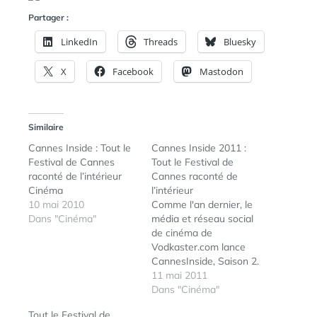
Partager :
LinkedIn
Threads
Bluesky
X
Facebook
Mastodon
Similaire
Cannes Inside : Tout le
Cannes Inside 2011 :
Festival de Cannes
Tout le Festival de
raconté de l’intérieur
Cannes raconté de
Cinéma
l’intérieur
10 mai 2010
Comme l'an dernier, le
Dans "Cinéma"
média et réseau social
de cinéma de
Vodkaster.com lance
CannesInside, Saison 2.
CannesInside.com
11 mai 2011
suivra jour et nuit les
Dans "Cinéma"
tribulations de 30
Tout le Festival de