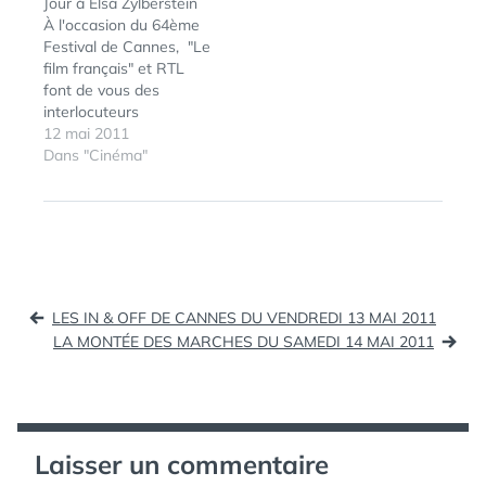
Jour à Elsa Zylberstein
sélectionner qu'une
invités et retrouvez
À l'occasion du 64ème
soixantaine au final. 26
leurs réponses, leurs
Festival de Cannes, "Le
pays sont représentés,
réactions en vidéo, sur
film français" et RTL
dont 3 "inhabituels": la
LEFILMFRANCAIS.com
font de vous des
Syrie, la Jordanie et
et RTL.fr.
interlocuteurs
Porto…
privilégiés. Tout au long
12 mai 2011
du Festival, posez vos
Dans "Cinéma"
ÉTIQUETTES :
CANNES
,
questions aux
CANNES2011
,
nombreux comédiens
ÉLIE
invités et retrouvez
SEMOUN
,
leurs réponses, leurs
FESTIVAL
,
SEMAINE
réactions en vidéo, sur
CRITIQUE
LEFILMFRANCAIS.com
Navigation
et RTL.fr.
LES IN & OFF DE CANNES DU VENDREDI 13 MAI 2011
de
LA MONTÉE DES MARCHES DU SAMEDI 14 MAI 2011
l’article
Laisser un commentaire