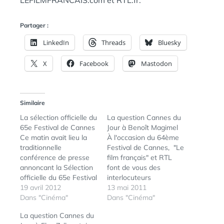
LEFILMFRANCAIS.com et RTL.fr.
Partager :
LinkedIn
Threads
Bluesky
X
Facebook
Mastodon
Similaire
La sélection officielle du
La question Cannes du
65e Festival de Cannes
Jour à Benoît Magimel
Ce matin avait lieu la
À l'occasion du 64ème
traditionnelle
Festival de Cannes, "Le
conférence de presse
film français" et RTL
annoncant la Sélection
font de vous des
officielle du 65e Festival
interlocuteurs
de Cannes. Sachez que
19 avril 2012
privilégiés. Tout au long
13 mai 2011
cette année, 1779 films
Dans "Cinéma"
du Festival, posez vos
Dans "Cinéma"
ont été soumis à la
questions aux
La question Cannes du
compétition, pour n'en
nombreux comédiens