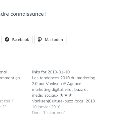
ndre connaissance !
Facebook
Mastodon
onal
links for 2010-01-10
Comment ça
Les tendances 2010 du marketing
2.0 par Vanksen /// Agence
marketing digital, viral, buzz et
media sociaux ★★★
 fait ?
Vanksen|Culture-buzz (tags: 2010
 ?"
webmarketing marketing)
10 janvier 2010
Comment Twitter a remplacé
Dans "Linkorama"
mon lecteur de flux RSS et
changé ma veille technologique