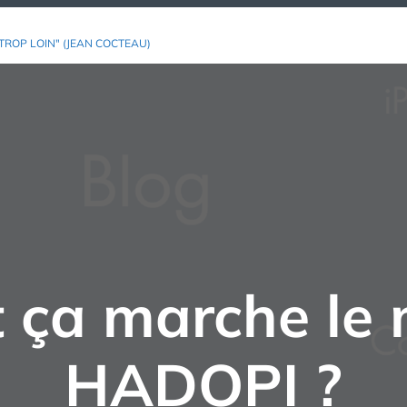
TROP LOIN" (JEAN COCTEAU)
ça marche le
HADOPI ?