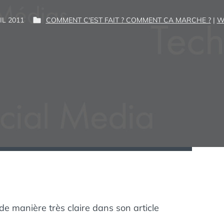
P
IL 2011
COMMENT C'EST FAIT ? COMMENT CA MARCHE ?
|
W
P
G
A
U
U
R
B
I
L
M
:
I
É
D
A
N
S
 de manière très claire dans son article