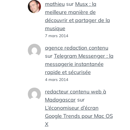
mathieu
sur
Musx : la
meilleure manière de
découvrir et partager de la
musique
7 mars 2014
agence redaction contenu
sur
Telegram Messenger : la
messagerie instantanée
rapide et sécurisée
4 mars 2014
redacteur contenu web à
Madagascar
sur
L’économiseur d’écran
Google Trends pour Mac OS
X