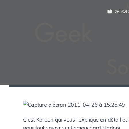
26 AVR
P
U
B
L
I
É
L
E
:
C'est
Korben
qui vous l'explique en détail et
pour
tout savoir sur le mouchard Hadopi.