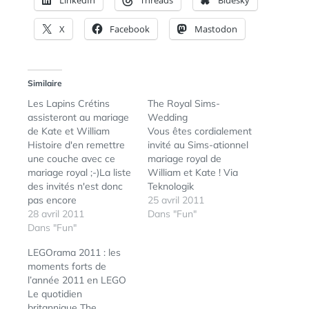
LinkedIn
Threads
Bluesky
X
Facebook
Mastodon
Similaire
Les Lapins Crétins
The Royal Sims-
assisteront au mariage
Wedding
de Kate et William
Vous êtes cordialement
Histoire d'en remettre
invité au Sims-ationnel
une couche avec ce
mariage royal de
mariage royal ;-)La liste
William et Kate ! Via
des invités n'est donc
Teknologik
pas encore
25 avril 2011
définitivement arrêtée,
28 avril 2011
Dans "Fun"
nos amis les Lapins
Dans "Fun"
Crétins ont réussi à
LEGOrama 2011 : les
trouver la faille et à se
moments forts de
faire inviter. La preuve
l’année 2011 en LEGO
en vidéo ! Les Lapins
Le quotidien
Crétins au mariage de
britannique The