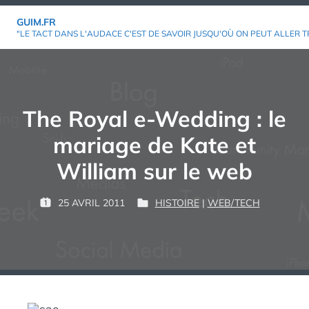
Aller
GUIM.FR
au
"LE TACT DANS L'AUDACE C'EST DE SAVOIR JUSQU'OÙ ON PEUT ALLER T
contenu
The Royal e-Wedding : le
mariage de Kate et
William sur le web
P
25 AVRIL 2011
HISTOIRE
|
WEB/TECH
P
P
G
A
U
U
U
R
B
B
I
L
L
M
:
I
I
É
É
L
D