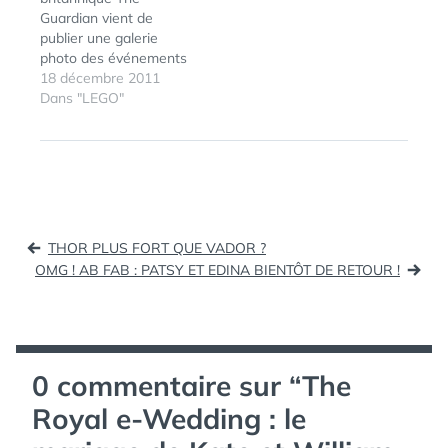
Kate et William... par…
ÉTIQUETTES :
BRITISH
Guardian vient de
MONARCHY
,
publier une galerie
FACEBOOK
,
photo des événements
FLICKR
,
marquants de l'année.
18 décembre 2011
LONDON
,
Particularité de ce
Dans "LEGO"
NETVIBES
,
diaporama : il s'agit de
PRINCE WILLIAM
clichés reconstitués en
KATE
LEGO par des
MIDDLETON
,
amateurs, que The
ROYAL
WEDDING
,
Guardian a collecté sur
ROYALWEDDING
,
Flickr et partagé dans
Navigation
SOCIAL
une galerie dédiée. Le
THOR PLUS FORT QUE VADOR ?
NETWORKS
,
mariage de Kate et
de
OMG ! AB FAB : PATSY ET EDINA BIENTÔT DE RETOUR !
TWITTER
,
William,…
WESTMINSTER
,
l’article
YOUTUBE
0 commentaire sur “
The
Royal e-Wedding : le