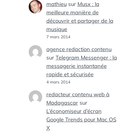
mathieu
sur
Musx : la
meilleure manière de
découvrir et partager de la
musique
7 mars 2014
agence redaction contenu
sur
Telegram Messenger : la
messagerie instantanée
rapide et sécurisée
4 mars 2014
redacteur contenu web à
Madagascar
sur
L’économiseur d’écran
Google Trends pour Mac OS
X