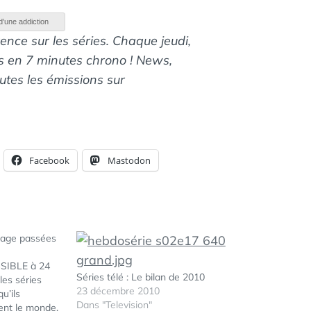
d’une addiction
ence sur les séries. Chaque jeudi,
es en 7 minutes chrono ! News,
outes les émissions sur
Facebook
Mastodon
nage passées
SIBLE à 24
Séries télé : Le bilan de 2010
s séries
23 décembre 2010
u’ils
Dans "Television"
ent le monde.