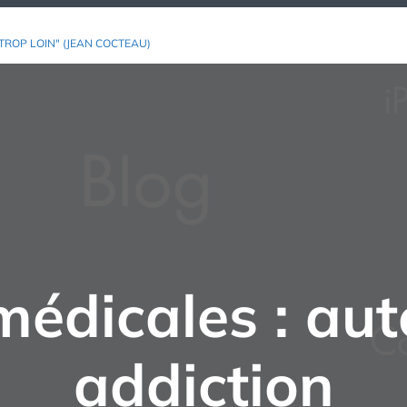
TROP LOIN" (JEAN COCTEAU)
médicales : au
addiction