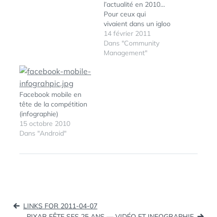
l’actualité en 2010…
Pour ceux qui
vivaient dans un igloo
ou qui auraient été
14 février 2011
aspirés par une faille
Dans "Community
spacio-temporelle, Milky
Management"
vous brief sur la
situation avec une
infographie 100%
écrémée ! Cliquez pour
Facebook mobile en
agrandir
tête de la compétition
(infographie)
15 octobre 2010
Dans "Android"
ÉTIQUETTES :
FACEBOOK
,
GÉNÉRATEUR
,
INFOGRAPHIE
Navigation
LINKS FOR 2011-04-07
de
PIXAR FÊTE SES 25 ANS — VIDÉO ET INFOGRAPHIE