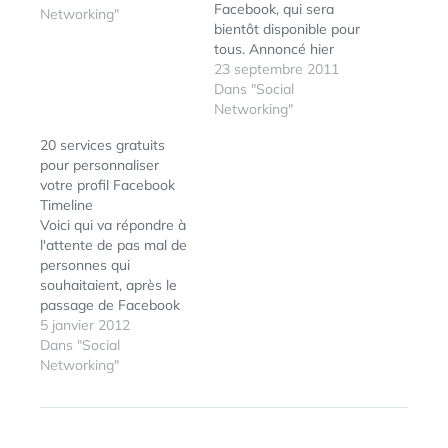
Facebook, qui sera
Networking"
bientôt disponible pour
tous. Annoncé hier
durant la conférence f8,
23 septembre 2011
Timeline s'agance
Dans "Social
comme le journal de
Networking"
votre vie. Je vous
20 services gratuits
propose de découvir
pour personnaliser
quelques copies d'écran
votre profil Facebook
de mon profil Timeline.
Timeline
Et si vous souhaitez
Voici qui va répondre à
vous aussi basculer
l'attente de pas mal de
sans attendre,…
personnes qui
souhaitaient, après le
passage de Facebook
aux profils Timeline
5 janvier 2012
(Journal, en français ;-),
Dans "Social
de nouveau pouvoir
Networking"
personnaliser un peu
leur profil, en jouant
habilement avec la
photo de profil et la