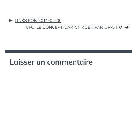
photo de couverture, ou
en recherchant, tout…
Navigation
LINKS FOR 2011-04-05
de
UFO, LE CONCEPT-CAR CITROËN PAR ORA-ÏTO
l’article
Laisser un commentaire