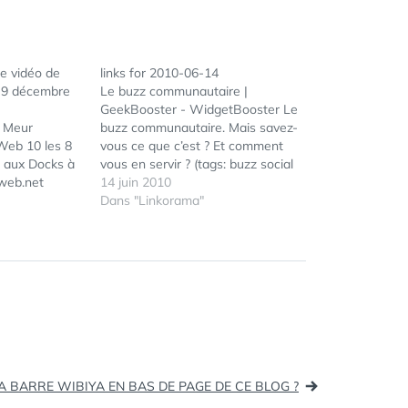
e vidéo de
links for 2010-06-14
t 9 décembre
Le buzz communautaire |
GeekBooster - WidgetBooster Le
e Meur
buzz communautaire. Mais savez-
Web 10 les 8
vous ce que c’est ? Et comment
 aux Docks à
vous en servir ? (tags: buzz social
eweb.net
community socialnetworking)
14 juin 2010
LeWeb 2010 : une première liste
Dans "Linkorama"
d’intervenants révélée La célèbre
conférence LeWeb, organisée par
ÉTIQUETTES :
KEYNOTE
,
Geraldine et Loic Le Meur, vient
LOIC LE
de révéler une…
MEUR
,
VALETCH
A BARRE WIBIYA EN BAS DE PAGE DE CE BLOG ?