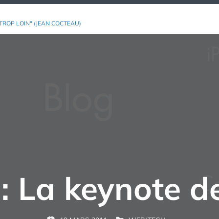
TROP LOIN" (JEAN COCTEAU)
: La keynote d