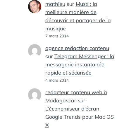
mathieu
sur
Musx : la
meilleure manière de
découvrir et partager de la
musique
7 mars 2014
agence redaction contenu
sur
Telegram Messenger : la
messagerie instantanée
rapide et sécurisée
4 mars 2014
redacteur contenu web à
Madagascar
sur
L’économiseur d’écran
Google Trends pour Mac OS
X