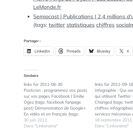
LeMonde.fr
Semiocast | Publications | 2,4 millions d'
(tags:
twitter
statistiques
chiffres
social
Partager :
LinkedIn
Threads
Bluesky
X
Similaire
links for 2011-06-30
links for 2011-09-1
Postcron : programmez vos posts
Infographie : Qui son
sur vos pages Facebook | Emilie
qui utilisent Twitter 
Ogez (tags: facebook fanpage
Changed (tags: twit
post) Démonstration de Google+‬‏
chiffres infographie
En vidéo et en français (tags:
services méconnus d
Google+) Réseaux sociaux :
30 juin 2011
(tags: google)
18 septembre 2011
Google revient à la charge et
Dans "Linkorama"
Dans "Linkorama"
lance “Google Plus” « La Social