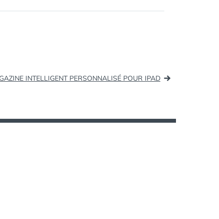
Locita (tags: communitymanager)
Visitez un…
AGAZINE INTELLIGENT PERSONNALISÉ POUR IPAD