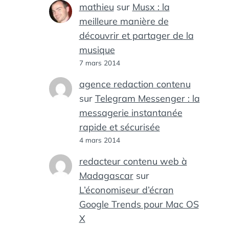
mathieu
sur
Musx : la
meilleure manière de
découvrir et partager de la
musique
7 mars 2014
agence redaction contenu
sur
Telegram Messenger : la
messagerie instantanée
rapide et sécurisée
4 mars 2014
redacteur contenu web à
Madagascar
sur
L’économiseur d’écran
Google Trends pour Mac OS
X