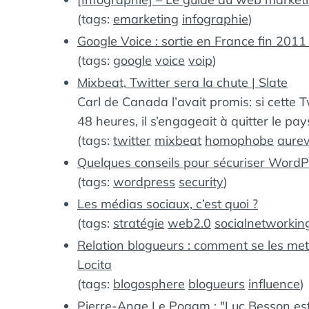
(tags:
emarketing
infographie
)
Google Voice : sortie en France fin 201
(tags:
google
voice
voip
)
Mixbeat, Twitter sera la chute | Slate
Carl de Canada l’avait promis: si cette T
48 heures, il s’engageait à quitter le pay
(tags:
twitter
mixbeat
homophobe
aurev
Quelques conseils pour sécuriser WordP
(tags:
wordpress
security
)
Les médias sociaux, c’est quoi ?
(tags:
stratégie
web2.0
socialnetworkin
Relation blogueurs : comment se les met
Locita
(tags:
blogosphere
blogueurs
influence
)
Pierre-Ange Le Pogam : "Luc Besson est