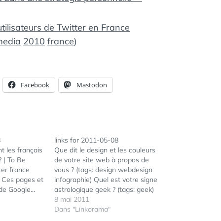
utilisateurs de Twitter en France
media
2010
france
)
Facebook
Mastodon
8
links for 2011-05-08
t les français
Que dit le design et les couleurs
? | To Be
de votre site web à propos de
ter france
vous ? (tags: design webdesign
) Ces pages et
infographie) Quel est votre signe
e Google...
astrologique geek ? (tags: geek)
Community Manager, Curateur,
8 mai 2011
Référenceur, Veilleur : 4 rôles, 4
Dans "Linkorama"
missions et une finalité | Blog |