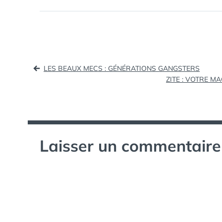
Newsroom (tags: Google+) Cinq
choses à savoir sur Google -
L'EXPRESS…
Navigation
LES BEAUX MECS : GÉNÉRATIONS GANGSTERS
ZITE : VOTRE M
de
l’article
Laisser un commentaire