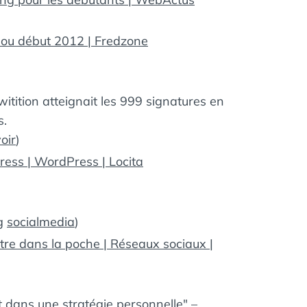
1 ou début 2012 | Fredzone
witition atteignait les 999 signatures en
s.
oir
)
ress | WordPress | Locita
g
socialmedia
)
tre dans la poche | Réseaux sociaux |
 dans une stratégie personnelle" –