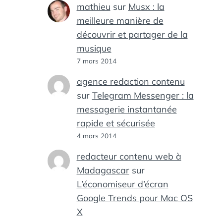
mathieu
sur
Musx : la
meilleure manière de
découvrir et partager de la
musique
7 mars 2014
agence redaction contenu
sur
Telegram Messenger : la
messagerie instantanée
rapide et sécurisée
4 mars 2014
redacteur contenu web à
Madagascar
sur
L’économiseur d’écran
Google Trends pour Mac OS
X