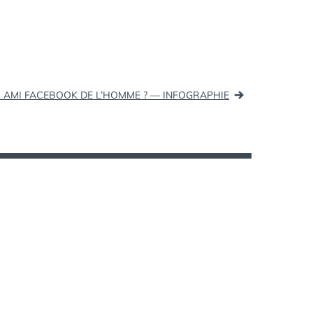
ÉTIQUETTES :
PEIGNOIR
,
et tout ce…
STARTREK
UR AMI FACEBOOK DE L’HOMME ? — INFOGRAPHIE