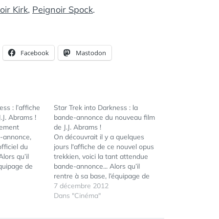
oir Kirk
,
Peignoir Spock
.
Facebook
Mastodon
ss : l’affiche
Star Trek into Darkness : la
.J. Abrams !
bande-annonce du nouveau film
ncement
de J.J. Abrams !
e-annonce,
On découvrait il y a quelques
fficiel du
jours l'affiche de ce nouvel opus
Alors qu’il
trekkien, voici la tant attendue
équipage de
bande-annonce... Alors qu’il
re face à des
rentre à sa base, l’équipage de
mplacables au
l’Enterprise doit faire face à des
7 décembre 2012
forces terroristes implacables au
Dans "Cinéma"
mi a fait
sein même de son organisation.
tout ce qu’elle
L’ennemi a fait exploser la flotte