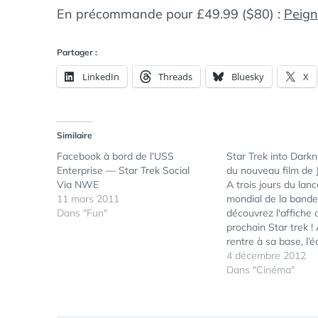
En précommande pour £49.99 ($80) :
Peign
Partager :
LinkedIn
Threads
Bluesky
X
Similaire
Facebook à bord de l’USS
Star Trek into Darkne
Enterprise — Star Trek Social
du nouveau film de J
Via NWE
A trois jours du la
11 mars 2011
mondial de la band
Dans "Fun"
découvrez l'affiche o
prochain Star trek ! 
rentre à sa base, l’
l’Enterprise doit fai
4 décembre 2012
forces terroristes i
Dans "Cinéma"
sein même de son
organisation. L’enne
exploser la flotte et 