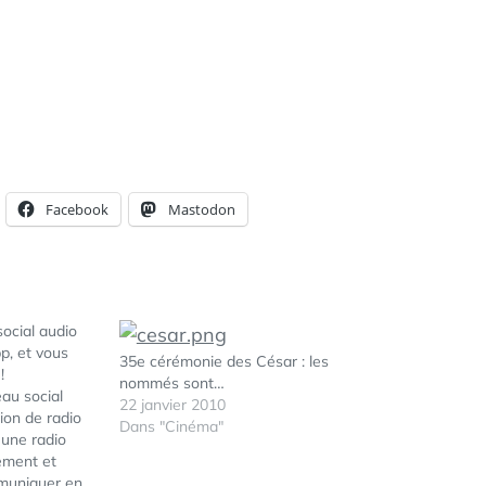
Facebook
Mastodon
ocial audio
p, et vous
35e cérémonie des César : les
!
nommés sont…
au social
22 janvier 2010
ion de radio
Dans "Cinéma"
 une radio
ement et
muniquer en