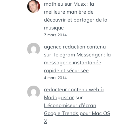
mathieu
sur
Musx : la
meilleure manière de
découvrir et partager de la
musique
7 mars 2014
agence redaction contenu
sur
Telegram Messenger : la
messagerie instantanée
rapide et sécurisée
4 mars 2014
redacteur contenu web à
Madagascar
sur
L’économiseur d’écran
Google Trends pour Mac OS
X