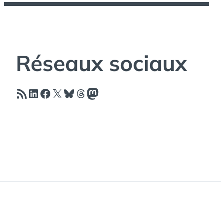
Réseaux sociaux
Flux RSS
LinkedIn
Facebook
X
Bluesky
Threads
Mastodon