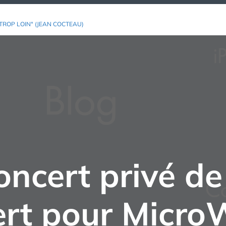
TROP LOIN" (JEAN COCTEAU)
concert privé d
rt pour Micro