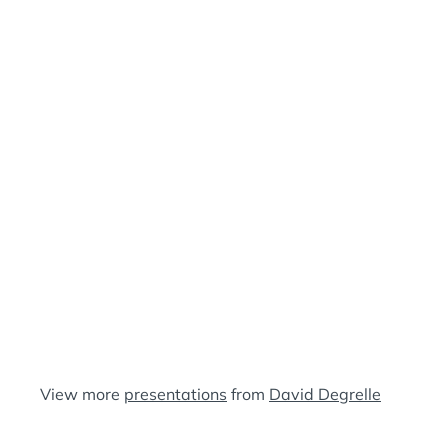
E
A
N
:
S
View more
presentations
from
David Degrelle