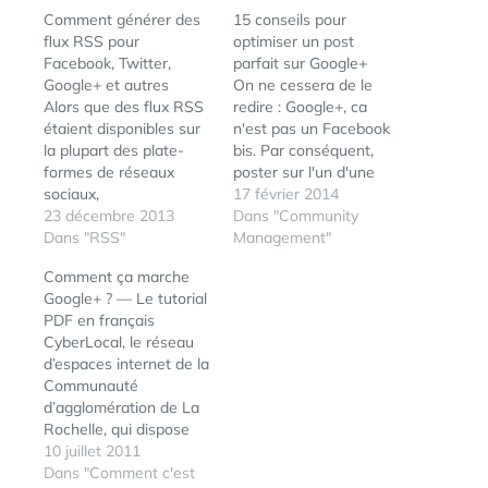
Comment générer des
15 conseils pour
flux RSS pour
optimiser un post
Facebook, Twitter,
parfait sur Google+
Google+ et autres
On ne cessera de le
Alors que des flux RSS
redire : Google+, ca
étaient disponibles sur
n'est pas un Facebook
la plupart des plate-
bis. Par conséquent,
formes de réseaux
poster sur l'un d'une
sociaux,
certaine manière ne
17 février 2014
malheureusement ces
23 décembre 2013
convient pas à l'autre
Dans "Community
derniers ont été
Dans "RSS"
environnement. Voici un
Management"
supprimés, les un après
récapitulatif de
Comment ça marche
les autres. Or, le RSS,
quelques conseils et
Google+ ? — Le tutorial
c'est bien pratique pour
bonnes pratiques pour
PDF en français
tout plein de choses...
optimiser vos
CyberLocal, le réseau
Voici un solution pour
publications sur le
d’espaces internet de la
regénérer des flux RSS
réseau social de
Communauté
à partir de la plupart
Google. Préférez un…
d’agglomération de La
de…
Rochelle, qui dispose
sur son portail Internet
10 juillet 2011
ÉTIQUETTES :
CAFFEINE
,
GOOGLE
d’un centre de
Dans "Comment c'est
AD SITELINKS
,