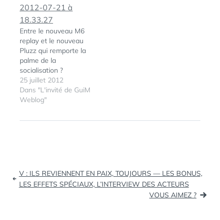
diffusées sur le
RÉSEAU NUMÉRIQUE
HERTZIEN. Ce seront
Entre le nouveau M6
des chaines gratuites.
replay et le nouveau
Le groupe FRANCE
Pluzz qui remporte la
TELEVISION proposera
palme de la
plusieurs…
socialisation ?
25 juillet 2012
Dans "L'invité de GuiM
Weblog"
ÉTIQUETTES :
ILE-DE-
FRANCE
,
NUMÉRIQUE
,
RÉGION
,
TÉLÉVISION
,
TNT
Navigation
V : ILS REVIENNENT EN PAIX, TOUJOURS — LES BONUS,
de
LES EFFETS SPÉCIAUX, L’INTERVIEW DES ACTEURS
VOUS AIMEZ ?
l’article