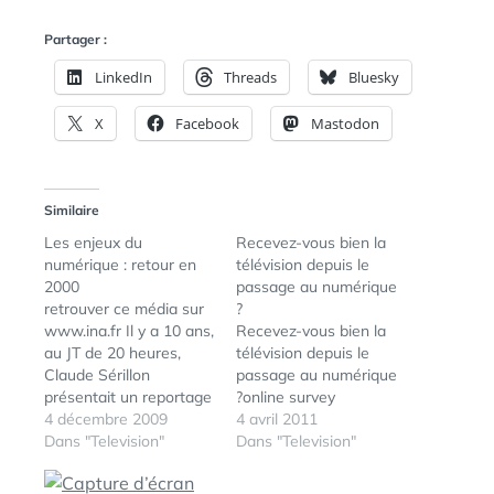
Partager :
LinkedIn
Threads
Bluesky
X
Facebook
Mastodon
Similaire
Les enjeux du
Recevez-vous bien la
numérique : retour en
télévision depuis le
2000
passage au numérique
retrouver ce média sur
?
www.ina.fr Il y a 10 ans,
Recevez-vous bien la
au JT de 20 heures,
télévision depuis le
Claude Sérillon
passage au numérique
présentait un reportage
?online survey
sur les enjeux de la
4 décembre 2009
4 avril 2011
télévision numérique...
Dans "Television"
Dans "Television"
"Les nouvelles chaines
de télévision seront