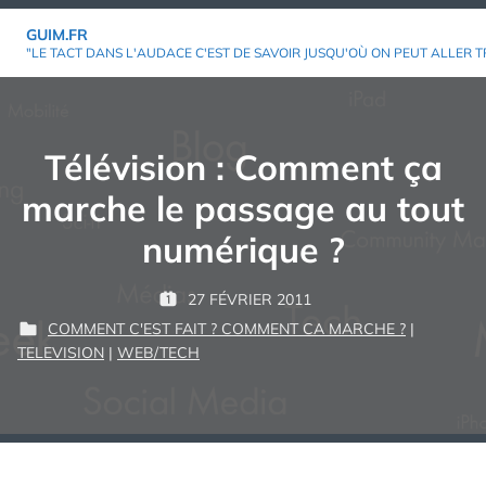
Aller
GUIM.FR
au
"LE TACT DANS L'AUDACE C'EST DE SAVOIR JUSQU'OÙ ON PEUT ALLER T
contenu
Télévision : Comment ça
marche le passage au tout
numérique ?
P
27 FÉVRIER 2011
P
G
A
COMMENT C'EST FAIT ? COMMENT CA MARCHE ?
|
U
U
R
P
TELEVISION
|
WEB/TECH
B
I
U
L
M
:
B
I
L
É
I
L
É
E