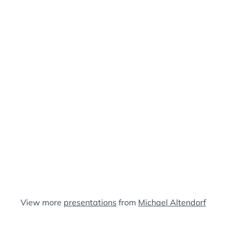
E
A
N
:
S
View more
presentations
from
Michael Altendorf