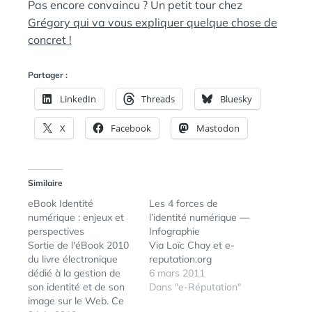
Pas encore convaincu ? Un petit tour chez
Grégory qui va vous expliquer quelque chose de
concret !
Partager :
LinkedIn
Threads
Bluesky
X
Facebook
Mastodon
Similaire
eBook Identité
Les 4 forces de
numérique : enjeux et
l’identité numérique —
perspectives
Infographie
Sortie de l'éBook 2010
Via Loïc Chay et e-
du livre électronique
reputation.org
dédié à la gestion de
6 mars 2011
son identité et de son
Dans "e-Réputation"
image sur le Web. Ce