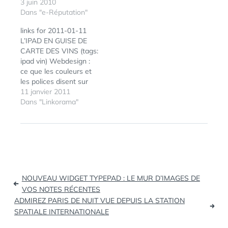
livre (gratuit) de 135
3 juin 2010
pages réalisé par une
Dans "e-Réputation"
vingtaine d'experts
links for 2011-01-11
(dont moi) de la gestion
L’IPAD EN GUISE DE
de l'identité et de la
CARTE DES VINS (tags:
réputation numériques
ipad vin) Webdesign :
apporte des conseils
ce que les couleurs et
techniques, juridiques,
les polices disent sur
fonctionnels…
vous - infographie
11 janvier 2011
(tags: color couleur in
Dans "Linkorama"
webdesign infographie)
ÉTIQUETTES :
E-
From Community
RÉPUTATION
,
Management to
IDENTITÉ
Command Centers
NUMÉRIQUE
,
VIE PRIVÉE
(tags:
communitymanager)
Navigation
Thème Worpress :
NOUVEAU WIDGET TYPEPAD : LE MUR D’IMAGES DE
Infographie (tags:
de
VOS NOTES RÉCENTES
wordpress infographie
ADMIREZ PARIS DE NUIT VUE DEPUIS LA STATION
l’article
themes) YouTube passe
SPATIALE INTERNATIONALE
au Drag…