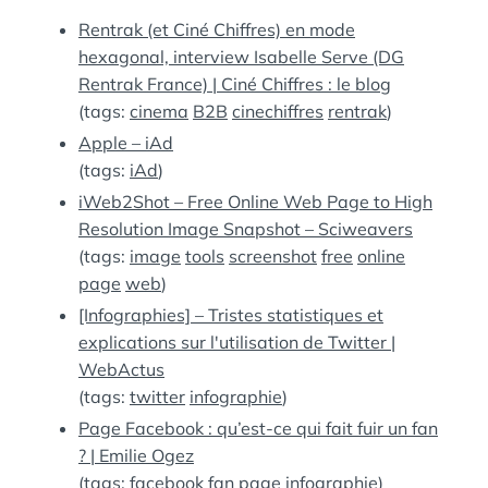
:
S
Rentrak (et Ciné Chiffres) en mode
hexagonal, interview Isabelle Serve (DG
Rentrak France) | Ciné Chiffres : le blog
(tags:
cinema
B2B
cinechiffres
rentrak
)
Apple – iAd
(tags:
iAd
)
iWeb2Shot – Free Online Web Page to High
Resolution Image Snapshot – Sciweavers
(tags:
image
tools
screenshot
free
online
page
web
)
[Infographies] – Tristes statistiques et
explications sur l'utilisation de Twitter |
WebActus
(tags:
twitter
infographie
)
Page Facebook : qu’est-ce qui fait fuir un fan
? | Emilie Ogez
(tags:
facebook
fan
page
infographie
)