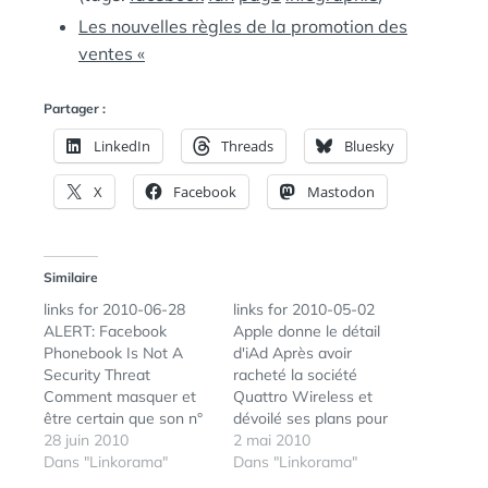
Les nouvelles règles de la promotion des
ventes «
Partager :
LinkedIn
Threads
Bluesky
X
Facebook
Mastodon
Similaire
links for 2010-06-28
links for 2010-05-02
ALERT: Facebook
Apple donne le détail
Phonebook Is Not A
d'iAd Après avoir
Security Threat
racheté la société
Comment masquer et
Quattro Wireless et
être certain que son n°
dévoilé ses plans pour
de téléphone soit
28 juin 2010
iAd, Apple œuvre à
2 mai 2010
masqué dans Facebook
Dans "Linkorama"
mettre en place sa
Dans "Linkorama"
(tags: facebook privacy)
nouvelle régie