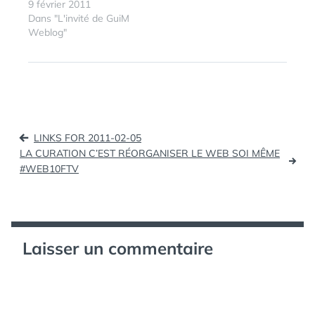
curation mais aussi de
9 février 2011
réussite en s'appuyant
Dans "L'invité de GuiM
sur l'exemple de
Weblog"
Pearltrees.
ÉTIQUETTES :
ENTREPREUNARIAT
,
LEWEB
,
WEB10FTV
Navigation
LINKS FOR 2011-02-05
de
LA CURATION C’EST RÉORGANISER LE WEB SOI MÊME
#WEB10FTV
l’article
Laisser un commentaire