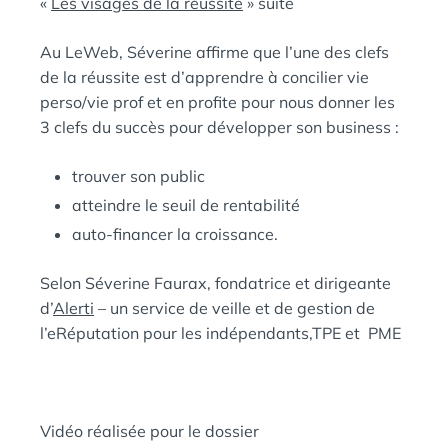
«
Les visages de la réussite
» suite
E
A
R
N
A
Au LeWeb, Séverine affirme que l’une des clefs
:
S
H
de la réussite est d’apprendre à concilier vie
I
perso/vie prof et en profite pour nous donner les
M
3 clefs du succès pour développer son business :
I
trouver son public
atteindre le seuil de rentabilité
auto-financer la croissance.
Selon Séverine Faurax, fondatrice et dirigeante
d’
Alerti
– un service de veille et de gestion de
l’eRéputation pour les indépendants,TPE et PME
Vidéo réalisée pour le dossier