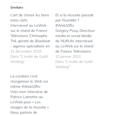
Similaire
L’art de choisir les bons
Et si la réussite passait
mots clefs
par l’humilité ?
Interviewé au LeWeb
#Web10ftv
sur le stand de France
Grégory Pouy, Directeur
Télévisions Christophe
media et social Media
Thil, gérant de Blueboat
de NURUN, interviewé
– agence spécialisée en
au LeWeb sur le stand
eRéputation- affirme
21 décembre 2010
de France Télévisions
qu' à trop vouloir utiliser
Dans "L'invité de GuiM
pour le dossier « Les
10 janvier 2011
des mots trop
Weblog"
visages de la réussite :
Dans "L'invité de GuiM
« techniques », on
Il faut savoir rebondir
Weblog"
s’éloigne parfois de nos
suffisament tôt sur ses
La curation c’est
clients !
erreurs.
réorganiser le Web soi
même #Web10ftv
Voici mon interview de
Patrice Lamothe au
LeWeb pour « Les
visages de la réussite »
Nous parlons de