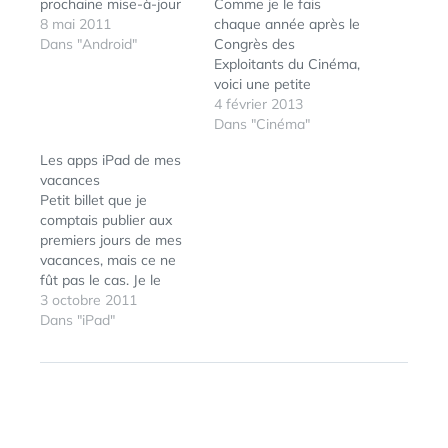
prochaine mise-à-jour
Comme je le fais
8 mai 2011
chaque année après le
Dans "Android"
Congrès des
Exploitants du Cinéma,
voici une petite
sélection de ce que
4 février 2013
vous pourrez découvrir
Dans "Cinéma"
dans les salles de
Les apps iPad de mes
cinéma d'ici la fin de
vacances
l'année 2012 et durant
Petit billet que je
les premiers mois de
comptais publier aux
2013. Voici donc
premiers jours de mes
quelques films choisis
vacances, mais ce ne
dans les line-ups des…
fût pas le cas. Je le
publie néanmoins
3 octobre 2011
maintenant avec une
Dans "iPad"
ÉTIQUETTES :
20TH
liste remise à jour des
CENTURY
apps qui m'ont été bien
FOX
,
pratiques, agréables,
ANGRY
ludiques ou efficaces
BIRDS
,
JEU
,
RIO
,
durant ces mois d'été.
ROVIO
Toutes ces apps sont