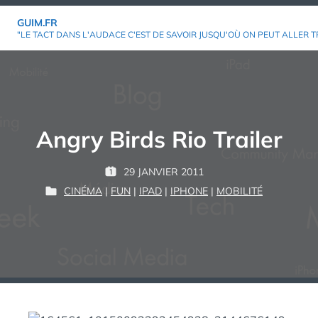
Aller
GUIM.FR
au
"LE TACT DANS L'AUDACE C'EST DE SAVOIR JUSQU'OÙ ON PEUT ALLER T
contenu
Angry Birds Rio Trailer
P
29 JANVIER 2011
P
G
A
CINÉMA
|
FUN
|
IPAD
|
IPHONE
|
MOBILITÉ
U
P
U
R
B
U
I
L
B
M
:
I
L
É
I
L
É
E
D
A