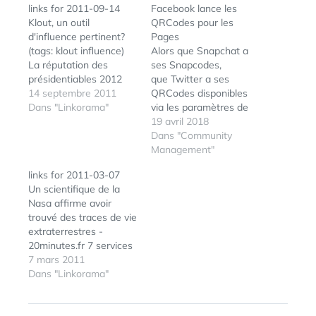
links for 2011-09-14
Facebook lance les
Klout, un outil
QRCodes pour les
d'influence pertinent?
Pages
(tags: klout influence)
Alors que Snapchat a
La réputation des
ses Snapcodes,
présidentiables 2012
que Twitter a ses
sur Internet | E-
14 septembre 2011
QRCodes disponibles
Reputation.org (tags: e-
Dans "Linkorama"
via les paramètres de
reputation
votre compte,
19 avril 2018
présidentielles)
que Facebook
Dans "Community
Moleskine launches its
Messenger propose
Management"
Star Wars notebook,
des Messenger Codes,
links for 2011-03-07
with one badass
qu'Instragram teste en
Un scientifique de la
origami TIE fighter
ce moment ses propres
Nasa affirme avoir
space battle (tags:
Nametags, et que
trouvé des traces de vie
starwars Moleskine)
Pinterest vient de
extraterrestres -
FunTouch - Snoopy se
lancer ses
20minutes.fr 7 services
décline en freemium -
propres Pincodes, c'est
et façon d’utiliser un
7 mars 2011
Actu du jeu | iPhone,
au tour de Facebook de
code QR | Descary.com
Dans "Linkorama"
iPod…
proposer des QRCodes
ÉTIQUETTES :
AVATAR
,
(tags: code QRcode
pour les Pages de…
CODE
,
CODE
generator) Les
2D
,