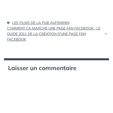
dernières études et
GÉNÉRATEUR
,
enquêtes sur les
GENERATOR
,
réseaux sociaux et la
QR
,
TWITTER
réputation » Le Blog du
Navigation
Personal Branding
LES FILMS DE LA PUB AUFEMININ
(tags: socialnetworking
de
COMMENT ÇA MARCHE UNE PAGE FAN FACEBOOK : LE
e-reputation)…
GUIDE 2011 DE LA CRÉATION D’UNE PAGE FAN
l’article
FACEBOOK
Laisser un commentaire