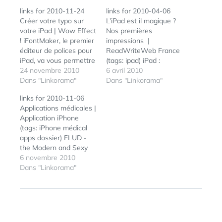
links for 2010-11-24
links for 2010-04-06
Créer votre typo sur
L’iPad est il magique ?
votre iPad | Wow Effect
Nos premières
! iFontMaker, le premier
impressions |
éditeur de polices pour
ReadWriteWeb France
iPad, va vous permettre
(tags: ipad) iPad :
de créer vos typos
24 novembre 2010
révolution ou gadget à
6 avril 2010
devant la télé (tags:
Dans "Linkorama"
la mode ? L’iPad n’est
Dans "Linkorama"
typo typography ipad
pas fait pour les geeks.
links for 2010-11-06
apple) La DCRI
Mais pour tous les
Applications médicales |
espionnerait des
autres. (tags: ipad)
Application iPhone
ordinateurs privés sans
IPad : ruée vers l’or
(tags: iPhone médical
autorisation Le "Canard
pour la presse -
apps dossier) FLUD -
enchaîné" accuse la
So_amazing -
the Modern and Sexy
direction centrale du
ElectronLibre.info
News Ecosystem (tags:
6 novembre 2010
renseignement…
Monétiser leurs
aggregator rss apple
Dans "Linkorama"
contenus…
ipad interface social
news reader iphone
mobile) Toute la magie
de Disneyland Paris
désormais sur votre