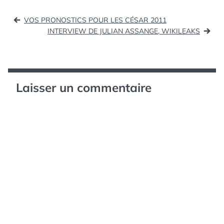
iPhone ! (tags:
Navigation
disneyland disney
VOS PRONOSTICS POUR LES CÉSAR 2011
iphone apps)
de
INTERVIEW DE JULIAN ASSANGE, WIKILEAKS
Community manager,
l’article
qui es-tu ?…
Laisser un commentaire