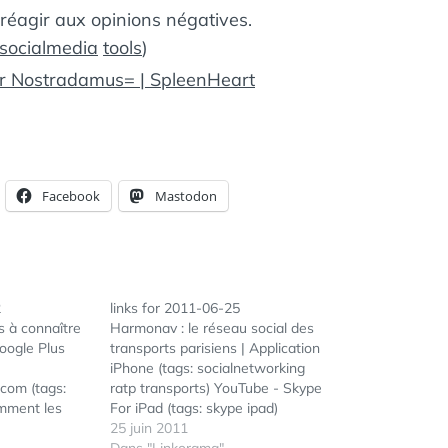
t réagir aux opinions négatives.
socialmedia
tools
)
ur Nostradamus= | SpleenHeart
Facebook
Mastodon
2
links for 2011-06-25
s à connaître
Harmonav : le réseau social des
Google Plus
transports parisiens | Application
iPhone (tags: socialnetworking
com (tags:
ratp transports) YouTube - Skype
omment les
For iPad (tags: skype ipad)
nt l'e-
Journalisme et médias sociaux :
25 juin 2011