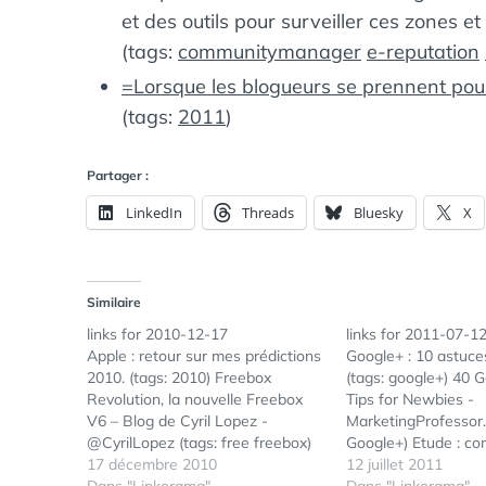
et des outils pour surveiller ces zones e
(tags:
communitymanager
e-reputation
=Lorsque les blogueurs se prennent po
(tags:
2011
)
Partager :
LinkedIn
Threads
Bluesky
X
Similaire
links for 2010-12-17
links for 2011-07-1
Apple : retour sur mes prédictions
Google+ : 10 astuce
2010. (tags: 2010) Freebox
(tags: google+) 40 
Revolution, la nouvelle Freebox
Tips for Newbies -
V6 – Blog de Cyril Lopez -
MarketingProfessor.
@CyrilLopez (tags: free freebox)
Google+) Etude : c
De l'e-reputation au e-lobbying -
17 décembre 2010
entreprises envisage
12 juillet 2011