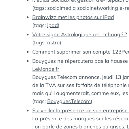
(tags:
socialmedia
socialnetworking
e-r
Brainwizz met les photos sur iPad
(tags:
ipad
)
Votre signe Astrologique a-t il changé ?
(tags:
astro
)
Comment supprimer son compte 123Peo
Bouygues ne répercutera pas la hausse d
LeMonde.fr
Bouygues Telecom annonce, jeudi 13 janv
de la TVA sur ses forfaits de téléphonie
mais qu'il augmenterait, comme eux, le
(tags:
BouyguesTelecom
)
Surveiller la présence de son entreprise
La présence des marques sur les réseaux
: on parle de zones blanches ou grises. D