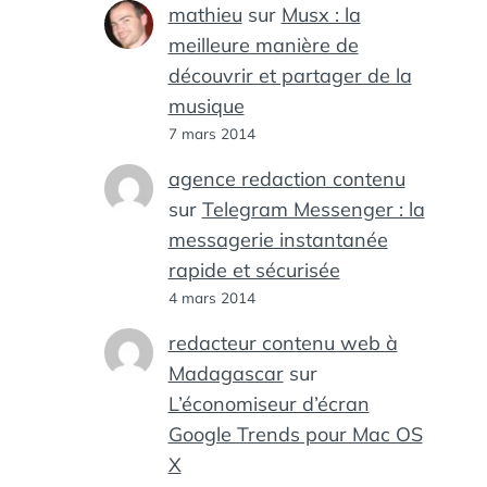
mathieu
sur
Musx : la
meilleure manière de
découvrir et partager de la
musique
7 mars 2014
agence redaction contenu
sur
Telegram Messenger : la
messagerie instantanée
rapide et sécurisée
4 mars 2014
redacteur contenu web à
Madagascar
sur
L’économiseur d’écran
Google Trends pour Mac OS
X