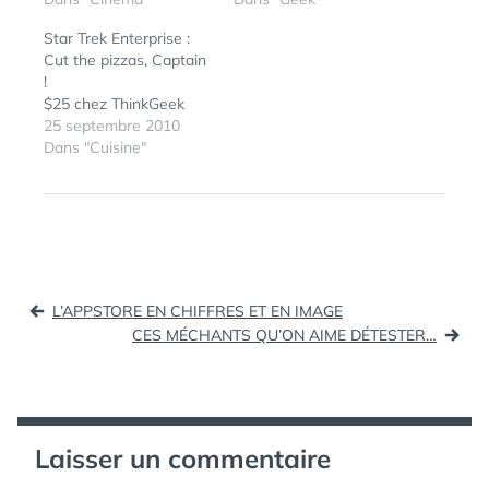
Diego. C'est tout
Star Trek Enterprise :
dûmoins la bande-
Cut the pizzas, Captain
annonce de ce
!
documentaire qui a été
$25 chez ThinkGeek
présenté, et je vous
25 septembre 2010
propose de la découvrir
Dans "Cuisine"
ci-dessous. Simplement
ÉTIQUETTES :
BATMAN
,
intitulé "The Batmobile",
BATMOBILE
,
ce film…
CHIFFRES
,
INFOGRAPHIE
,
SCI-FI
,
SCIFI
Navigation
L’APPSTORE EN CHIFFRES ET EN IMAGE
de
CES MÉCHANTS QU’ON AIME DÉTESTER…
l’article
Laisser un commentaire