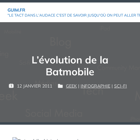
Aller
GUIM.FR
au
"LE TACT DANS L'AUDACE C'EST DE SAVOIR JUSQU'OÙ ON PEUT ALLER T
contenu
L’évolution de la
Batmobile
P
12 JANVIER 2011
GEEK
|
INFOGRAPHIE
|
SCI-FI
P
P
G
A
U
U
U
R
B
B
I
L
L
M
:
I
I
É
É
L
D
E
A