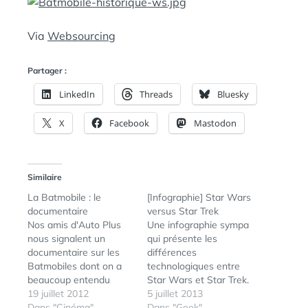
N
:
S
Via
Websourcing
Partager :
LinkedIn
Threads
Bluesky
X
Facebook
Mastodon
Similaire
La Batmobile : le
[Infographie] Star Wars
documentaire
versus Star Trek
Nos amis d'Auto Plus
Une infographie sympa
nous signalent un
qui présente les
documentaire sur les
différences
Batmobiles dont on a
technologiques entre
beaucoup entendu
Star Wars et Star Trek.
parler à l’occasion du
19 juillet 2012
Via
5 juillet 2013
Comic-Con de San
Dans "Cinéma"
Dans "Geek"