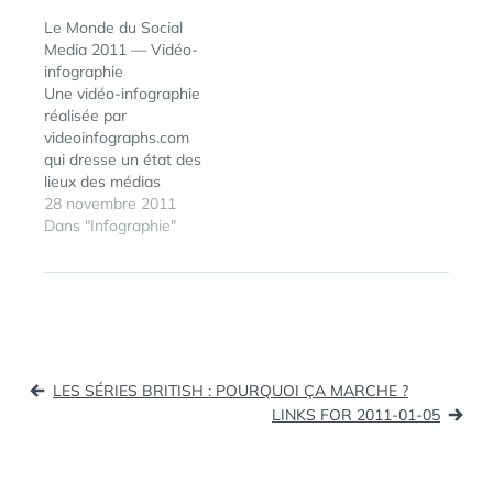
From Community
Le Monde du Social
Management to
Media 2011 — Vidéo-
Command Centers
infographie
(tags:
Une vidéo-infographie
communitymanager)
réalisée par
Thème Worpress :
videoinfographs.com
Infographie (tags:
qui dresse un état des
wordpress infographie
lieux des médias
themes) YouTube passe
sociaux sur cette année
28 novembre 2011
au Drag…
2011 avec en animation
Dans "Infographie"
ÉTIQUETTES :
INFOGRAPHIE
,
les grands chiffres clés.
MÉDIA
,
Et comme le souligne
MEDIAS
très justement Alexis
SOCIAUX
,
Thobellem de Mashable
SOCIAL
,
France : Après la vague
SOCIALMEDIA
des Infographies, vient
Navigation
celle des
LES SÉRIES BRITISH : POURQUOI ÇA MARCHE ?
Vidéographies, qui
de
LINKS FOR 2011-01-05
autorise un
l’article
journalisme…