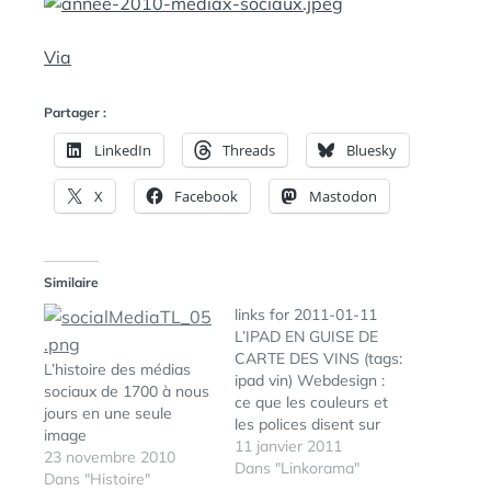
A
:
N
S
Via
Partager :
LinkedIn
Threads
Bluesky
X
Facebook
Mastodon
Similaire
links for 2011-01-11
L’IPAD EN GUISE DE
CARTE DES VINS (tags:
L’histoire des médias
ipad vin) Webdesign :
sociaux de 1700 à nous
ce que les couleurs et
jours en une seule
les polices disent sur
image
vous - infographie
11 janvier 2011
23 novembre 2010
(tags: color couleur in
Dans "Linkorama"
Dans "Histoire"
webdesign infographie)