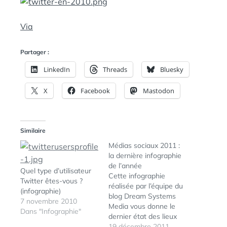
A
:
N
S
Via
Partager :
LinkedIn
Threads
Bluesky
X
Facebook
Mastodon
Similaire
Médias sociaux 2011 :
la dernière infographie
de l’année
Quel type d’utilisateur
Cette infographie
Twitter êtes-vous ?
réalisée par l’équipe du
(infographie)
blog Dream Systems
7 novembre 2010
Media vous donne le
Dans "Infographie"
dernier état des lieux
des médias sociaux
19 décembre 2011