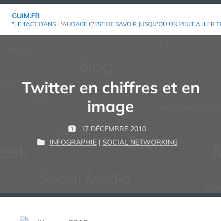
Aller
GUIM.FR
au
"LE TACT DANS L'AUDACE C'EST DE SAVOIR JUSQU'OÙ ON PEUT ALLER T
contenu
Twitter en chiffres et en
image
P
17 DÉCEMBRE 2010
P
G
A
INFOGRAPHIE
|
SOCIAL NETWORKING
U
P
U
R
B
U
I
L
B
M
:
I
L
É
I
L
É
E
D