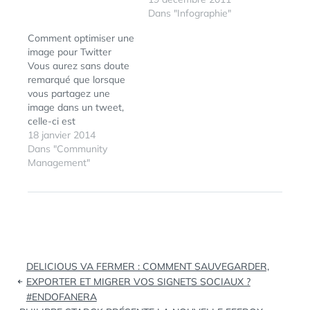
pour cette année 2011.
Dans "Infographie"
On notera notamment,
Comment optimiser une
pour citer Frenchweb
image pour Twitter
qui en a dressé le
Vous aurez sans doute
résumé, que : Facebook
remarqué que lorsque
a gagné près de 200M
vous partagez une
de membres en
image dans un tweet,
l’espace d’une année…
celle-ci est
automatiquement
18 janvier 2014
recadrée au moment de
Dans "Community
son affichage. En effet,
Management"
Twitter procède à une
sorte de "cadrage
ÉTIQUETTES :
2010
,
automatique intelligent"
INFOGRAPHIE
,
en tentant de
TWITTER
déterminer quelle est la
partie la plus
Navigation
importante de votre
DELICIOUS VA FERMER : COMMENT SAUVEGARDER,
image et l'afficher
de
EXPORTER ET MIGRER VOS SIGNETS SOCIAUX ?
dans…
#ENDOFANERA
l’article