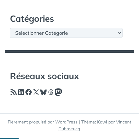
Catégories
Catégories
Réseaux sociaux
Flux RSS
LinkedIn
Facebook
X
Bluesky
Threads
Mastodon
Fièrement propulsé par WordPress
|
Thème: Kawi par
Vincent
Dubroeucq
.